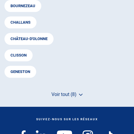
BOURNEZEAU
CHALLANS
CHÂTEAU-D'OLONNE
CLISSON
GENESTON
Voir tout (8)
de
points
de
vente
de
SUIVEZ-NOUS SUR LES RÉSEAUX
AUTOSUR