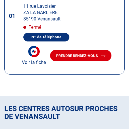
d'op
la
:
11 rue Lavoisier
touche
ZA LA GARLIERE
ENTRÉE
01
85190 Venansault
pour
obtenir
Fermé
de
N° de téléphone
plus
AFFICHER
LE
amples
NUMÉRO
informations
DE
PRENDRE RENDEZ-VOUS
TÉLÉPHONE
AVEC
DU
Voir la fiche
LE
CENTRE
CENTRE
AUTOSUR
AUTOSUR
VENANSAULT
VENANSAULT
LES CENTRES AUTOSUR PROCHES
DE VENANSAULT