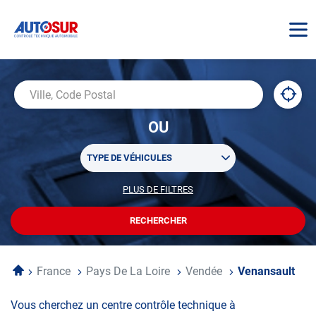
AUTOSUR
À
,
Ville,
proxi
trouv
Code
OU
un
Postal
centr
Sélectionner
AUTO
TYPE DE VÉHICULES
un
ou
PLUS DE FILTRES
POUR
plusieurs
PERSONNALISER
filtre(s)
VOTRE
RECHERCHER
UN
RECHERCHE
de
CENTRE
recherche
AUTOSUR
Accueil
France
Pays De La Loire
Vendée
Venansault
Vous cherchez un centre contrôle technique à