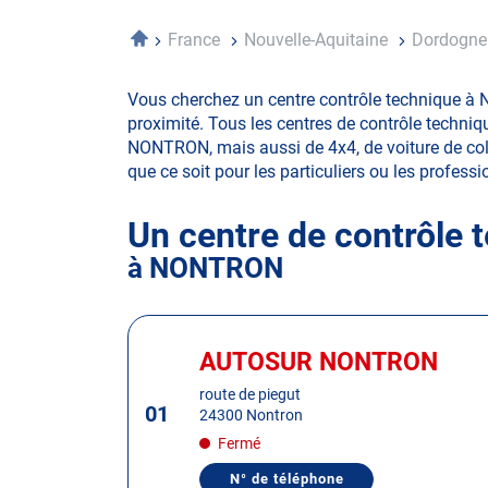
Accueil
France
Nouvelle-Aquitaine
Dordogn
Vous cherchez un centre contrôle technique à 
proximité. Tous les centres de contrôle techniq
NONTRON, mais aussi de 4x4, de voiture de collec
que ce soit pour les particuliers ou les professio
Un centre de contrôle 
à NONTRON
Appuyer
sur
AUTOSUR NONTRON
Centre
la
:
route de piegut
touche
01
24300 Nontron
ENTRÉE
Fermé
pour
obtenir
N° de téléphone
AFFICHER