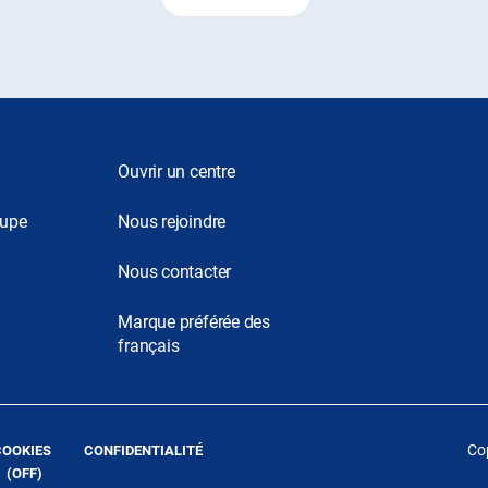
Ouvrir un centre
oupe
Nous rejoindre
Nous contacter
Marque préférée des
français
(OUVRE
(OUVRE
Cop
COOKIES
CONFIDENTIALITÉ
DANS
DANS
 (
OFF
)