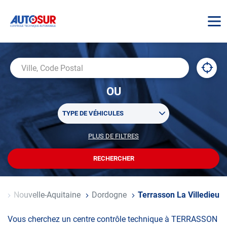
AUTOSUR
À
,
Ville,
proxi
trouv
Code
OU
un
Postal
centr
Sélectionner
AUTO
TYPE DE VÉHICULES
un
ou
PLUS DE FILTRES
POUR
plusieurs
PERSONNALISER
filtre(s)
VOTRE
RECHERCHER
UN
RECHERCHE
de
CENTRE
recherche
AUTOSUR
ce
Nouvelle-Aquitaine
Dordogne
Terrasson La Villedieu
Vous cherchez un centre contrôle technique à TERRASSON