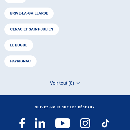
BRIVE-LA-GAILLARDE
CÉNAC ET SAINT-JULIEN
LE BUGUE
PAYRIGNAC
Voir tout (8)
de
points
de
vente
de
SUIVEZ-NOUS SUR LES RÉSEAUX
AUTOSUR