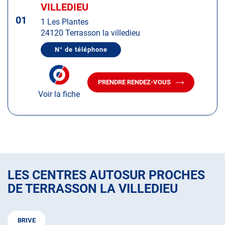
d'op
la
VILLEDIEU
:
touche
01
1 Les Plantes
ENTRÉE
24120 Terrasson la villedieu
pour
obtenir
N° de téléphone
AFFICHER
de
LE
plus
NUMÉRO
DE
amples
PRENDRE RENDEZ-VOUS
TÉLÉPHONE
AVEC
informations
DU
Voir la fiche
LE
CENTRE
CENTRE
AUTOSUR
AUTOSUR
TERRASSON
LA
TERRASSON
VILLEDIEU
LA
VILLEDIEU
LES CENTRES AUTOSUR PROCHES
DE TERRASSON LA VILLEDIEU
BRIVE