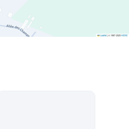
Leaflet
|
© 1987-2025
HERE