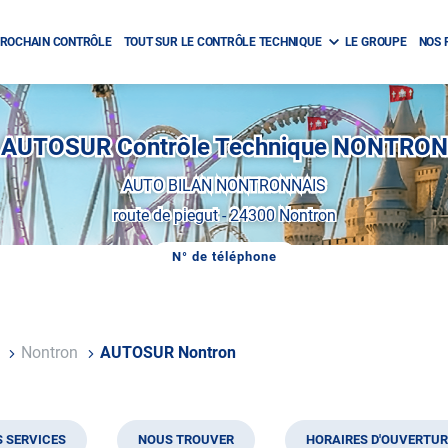
ROCHAIN CONTRÔLE
TOUT SUR LE CONTRÔLE TECHNIQUE
LE GROUPE
NOS 
AUTOSUR Contrôle Technique NONTRON
AUTO BILAN NONTRONNAIS
route de piegut
-
24300 Nontron
N° de téléphone
AFFICHER
LE
NUMÉRO
DE
TÉLÉPHONE
DU
e
Nontron
AUTOSUR Nontron
CENTRE
AUTOSUR
NONTRON
 SERVICES
NOUS TROUVER
HORAIRES D'OUVERTUR