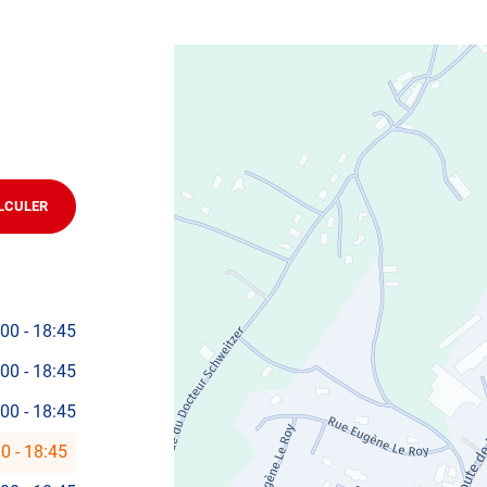
LCULER
JUSQU'AU
POINT
DE
VENTE
AUTOSUR
NONTRON
:00
-
18:45
:00
-
18:45
:00
-
18:45
00
-
18:45