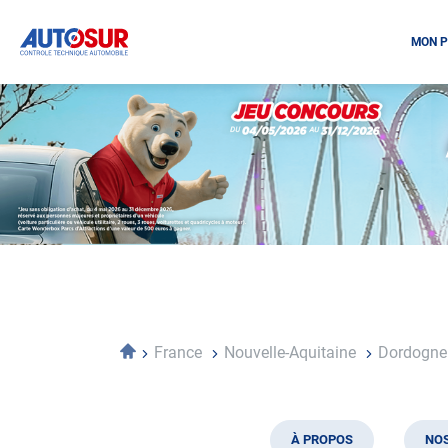
MON P
Opération
spéciale
Mai
-
Décembre
2026
-
Locations
Accueil
France
Nouvelle-Aquitaine
Dordogn
À PROPOS
NOS