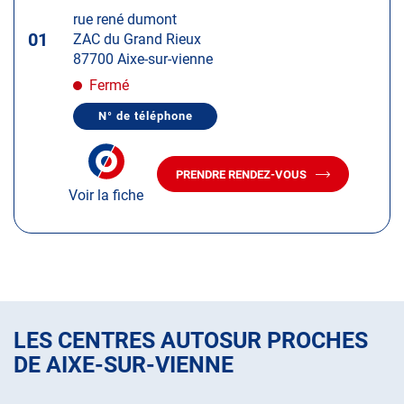
touche
rue rené dumont
ENTRÉE
01
ZAC du Grand Rieux
pour
87700 Aixe-sur-vienne
obtenir
de
Fermé
plus
N° de téléphone
amples
AFFICHER
LE
informations
NUMÉRO
DE
PRENDRE RENDEZ-VOUS
TÉLÉPHONE
AVEC
DU
Voir la fiche
LE
CENTRE
CENTRE
AUTOSUR
AUTOSUR
AIXE-
SUR-
AIXE-
VIENNE
SUR-
VIENNE
LES CENTRES AUTOSUR PROCHES
DE AIXE-SUR-VIENNE