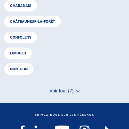
CHABANAIS
CHÂTEAUNEUF-LA-FORÊT
CONFOLENS
LIMOGES
NONTRON
Voir tout (7)
de
points
de
vente
de
SUIVEZ-NOUS SUR LES RÉSEAUX
AUTOSUR