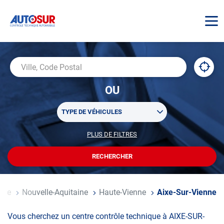
AUTOSUR
À
,
Ville,
proxi
trouv
Code
OU
un
Postal
centr
Sélectionner
AUTO
TYPE DE VÉHICULES
un
ou
PLUS DE FILTRES
POUR
plusieurs
PERSONNALISER
filtre(s)
VOTRE
RECHERCHER
UN
RECHERCHE
de
CENTRE
recherche
AUTOSUR
nce
Nouvelle-Aquitaine
Haute-Vienne
Aixe-Sur-Vienne
Vous cherchez un centre contrôle technique à AIXE-SUR-