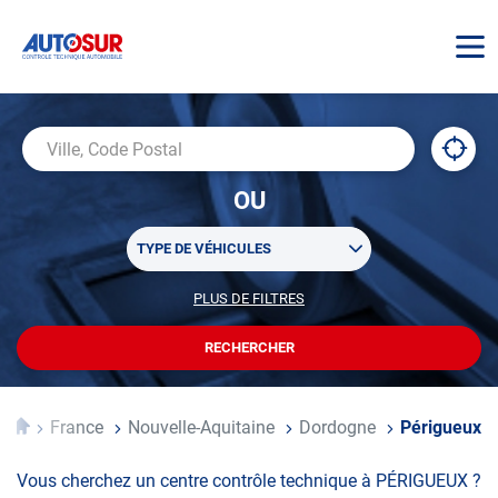
AUTOSUR
À
,
Ville,
proxi
trouv
Code
OU
un
Postal
centr
Sélectionner
AUTO
TYPE DE VÉHICULES
un
ou
PLUS DE FILTRES
POUR
plusieurs
PERSONNALISER
filtre(s)
VOTRE
RECHERCHER
UN
RECHERCHE
de
CENTRE
recherche
AUTOSUR
Accueil
France
Nouvelle-Aquitaine
Dordogne
Périgueux
Vous cherchez un centre contrôle technique à PÉRIGUEUX ?