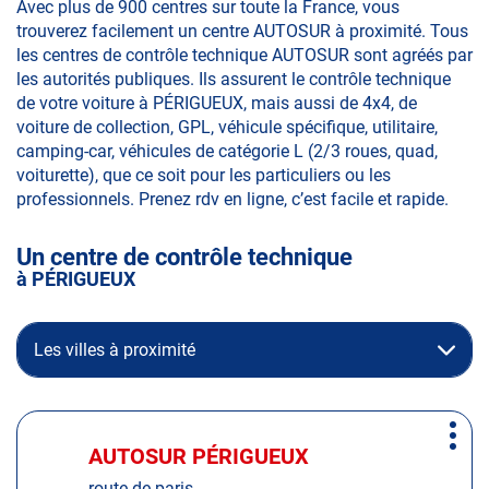
Avec plus de 900 centres sur toute la France, vous
trouverez facilement un centre AUTOSUR à proximité. Tous
les centres de contrôle technique AUTOSUR sont agréés par
les autorités publiques. Ils assurent le contrôle technique
de votre voiture à PÉRIGUEUX, mais aussi de 4x4, de
voiture de collection, GPL, véhicule spécifique, utilitaire,
camping-car, véhicules de catégorie L (2/3 roues, quad,
voiturette), que ce soit pour les particuliers ou les
professionnels. Prenez rdv en ligne, c’est facile et rapide.
Un centre de contrôle technique
à PÉRIGUEUX
Les villes à proximité
Appuyer
Plus
sur
AUTOSUR PÉRIGUEUX
Centre
d'op
la
:
route de paris