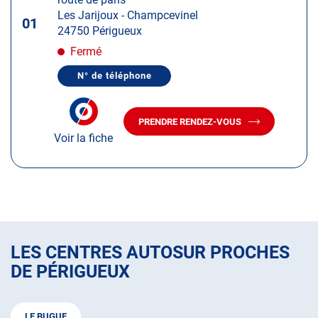
touche
Les Jarijoux - Champcevinel
ENTRÉE
01
24750 Périgueux
pour
obtenir
Fermé
de
N° de téléphone
plus
AFFICHER
LE
amples
NUMÉRO
informations
DE
PRENDRE RENDEZ-VOUS
TÉLÉPHONE
AVEC
DU
Voir la fiche
LE
CENTRE
CENTRE
AUTOSUR
AUTOSUR
PÉRIGUEUX
PÉRIGUEUX
LES CENTRES AUTOSUR PROCHES
DE PÉRIGUEUX
LE BUGUE