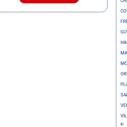
CH
LE
CENTRE
CO
AUTOSUR
BUCHELAY
FR
GU
HA
MA
MO
OR
PL
SA
VE
VI