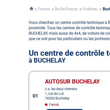
Accueil
France
Île-De-France
Yvelines
Buc
Vous cherchez un centre contrôle technique à 
proximité. Tous les centres de contrôle techniq
BUCHELAY, mais aussi de 4x4, de voiture de colle
que ce soit pour les particuliers ou les professio
Un centre de contrôle 
à BUCHELAY
Appuyer
sur
AUTOSUR BUCHELAY
Centre
la
:
z.a. les deux chemins
touche
1, rue du Lot
01
ENTRÉE
78200 Buchelay
pour
Fermé
obtenir