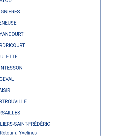
ATOU
IGNIÈRES
ENEUSE
YANCOURT
RDRICOURT
ULETTE
NTESSON
GEVAL
AISIR
RTROUVILLE
RSAILLES
LLIERS-SAINT-FRÉDÉRIC
Retour à Yvelines