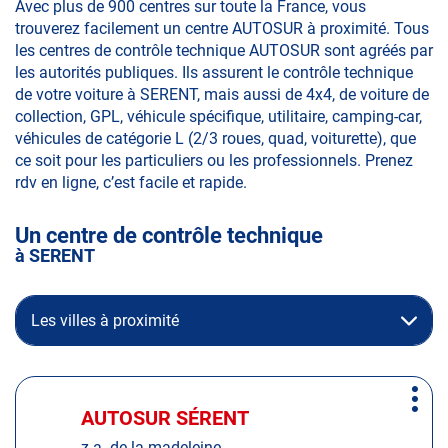
Avec plus de 900 centres sur toute la France, vous
trouverez facilement un centre AUTOSUR à proximité. Tous
les centres de contrôle technique AUTOSUR sont agréés par
les autorités publiques. Ils assurent le contrôle technique
de votre voiture à SERENT, mais aussi de 4x4, de voiture de
collection, GPL, véhicule spécifique, utilitaire, camping-car,
véhicules de catégorie L (2/3 roues, quad, voiturette), que
ce soit pour les particuliers ou les professionnels. Prenez
rdv en ligne, c’est facile et rapide.
Un centre de contrôle technique
à SERENT
Les villes à proximité
Appuyer
Plus
sur
AUTOSUR SÉRENT
Centre
d'op
la
:
z.a. de la madeleine