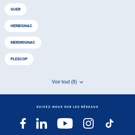
GUER
HERBIGNAC
MERDRIGNAC
PLESCOP
Voir tout (8)
de
points
de
vente
de
SUIVEZ-NOUS SUR LES RÉSEAUX
AUTOSUR