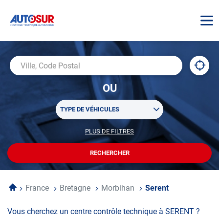
AUTOSUR
À
,
Ville,
proxi
trouv
Code
OU
un
Postal
centr
Sélectionner
AUTO
TYPE DE VÉHICULES
un
ou
PLUS DE FILTRES
POUR
plusieurs
PERSONNALISER
filtre(s)
VOTRE
RECHERCHER
UN
RECHERCHE
de
CENTRE
recherche
AUTOSUR
Accueil
France
Bretagne
Morbihan
Serent
Vous cherchez un centre contrôle technique à SERENT ?