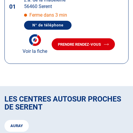
touche
01
56460 Serent
ENTRÉE
pour
Ferme dans 3 min
obtenir
N° de téléphone
de
AFFICHER
LE
plus
NUMÉRO
amples
DE
PRENDRE RENDEZ-VOUS
TÉLÉPHONE
AVEC
informations
DU
Voir la fiche
LE
CENTRE
CENTRE
AUTOSUR
AUTOSUR
SÉRENT
SÉRENT
LES CENTRES AUTOSUR PROCHES
DE SERENT
AURAY