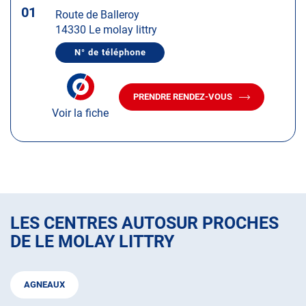
touche
01
Route de Balleroy
ENTRÉE
14330 Le molay littry
pour
obtenir
N° de téléphone
AFFICHER
de
LE
plus
NUMÉRO
DE
amples
PRENDRE RENDEZ-VOUS
TÉLÉPHONE
AVEC
informations
DU
Voir la fiche
LE
CENTRE
CENTRE
AUTOSUR
AUTOSUR
LE
MOLAY
LE
LITTRY
MOLAY
LITTRY
LES CENTRES AUTOSUR PROCHES
DE LE MOLAY LITTRY
AGNEAUX