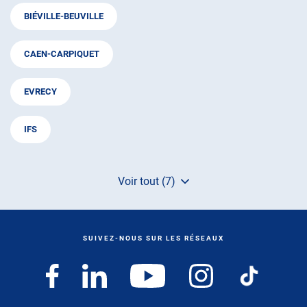
BIÉVILLE-BEUVILLE
CAEN-CARPIQUET
EVRECY
IFS
Voir tout (7)
de
points
de
vente
de
SUIVEZ-NOUS SUR LES RÉSEAUX
AUTOSUR