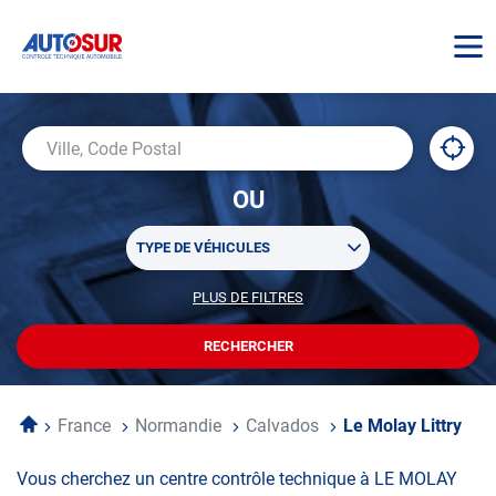
AUTOSUR
À
,
Ville,
proxi
trouv
Code
OU
un
Postal
centr
Sélectionner
AUTO
TYPE DE VÉHICULES
un
ou
PLUS DE FILTRES
POUR
plusieurs
PERSONNALISER
filtre(s)
VOTRE
RECHERCHER
UN
RECHERCHE
de
CENTRE
recherche
AUTOSUR
Accueil
France
Normandie
Calvados
Le Molay Littry
Vous cherchez un centre contrôle technique à LE MOLAY