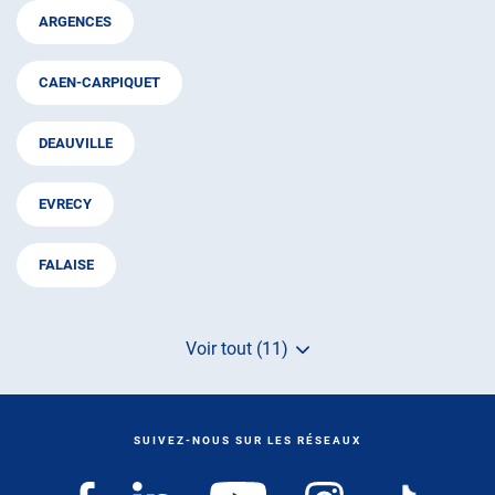
ARGENCES
CAEN-CARPIQUET
DEAUVILLE
EVRECY
FALAISE
Voir tout (11)
de
points
de
vente
de
SUIVEZ-NOUS SUR LES RÉSEAUX
AUTOSUR