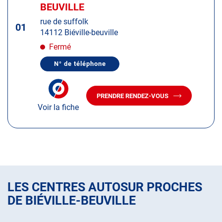
d'op
la
BEUVILLE
:
touche
rue de suffolk
ENTRÉE
01
14112 Biéville-beuville
pour
obtenir
Fermé
de
N° de téléphone
plus
AFFICHER
LE
amples
NUMÉRO
informations
DE
PRENDRE RENDEZ-VOUS
TÉLÉPHONE
AVEC
DU
Voir la fiche
LE
CENTRE
CENTRE
AUTOSUR
AUTOSUR
BIÉVILLE-
BEUVILLE
BIÉVILLE-
BEUVILLE
LES CENTRES AUTOSUR PROCHES
DE BIÉVILLE-BEUVILLE