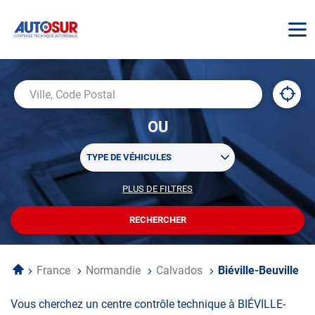
AUTOSUR
À
,
Ville,
proxi
trouv
Code
OU
un
Postal
centr
Sélectionner
AUTO
TYPE DE VÉHICULES
un
ou
PLUS DE FILTRES
POUR
plusieurs
PERSONNALISER
filtre(s)
VOTRE
RECHERCHER
UN
RECHERCHE
de
CENTRE
recherche
AUTOSUR
Accueil
France
Normandie
Calvados
Biéville-Beuville
Vous cherchez un centre contrôle technique à BIÉVILLE-