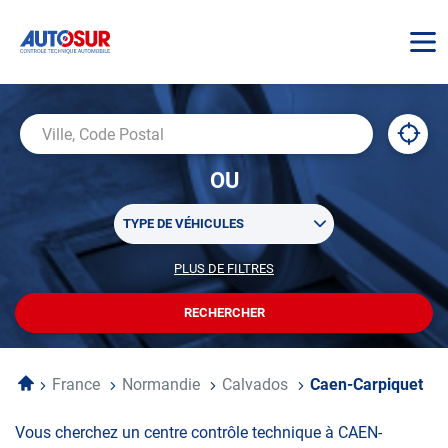
AUTOSUR
À
,
Ville,
proxi
trouv
Code
OU
un
Postal
centr
Sélectionner
AUTO
TYPE DE VÉHICULES
un
ou
PLUS DE FILTRES
POUR
plusieurs
PERSONNALISER
filtre(s)
VOTRE
RECHERCHER
UN
RECHERCHE
de
CENTRE
recherche
AUTOSUR
Accueil
France
Normandie
Calvados
Caen-Carpiquet
Vous cherchez un centre contrôle technique à CAEN-