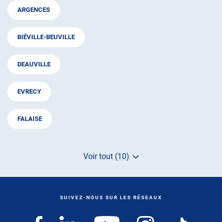
ARGENCES
BIÉVILLE-BEUVILLE
DEAUVILLE
EVRECY
FALAISE
Voir tout (10)
de
points
de
vente
de
SUIVEZ-NOUS SUR LES RÉSEAUX
AUTOSUR