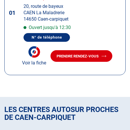
touche
20, route de bayeux
ENTRÉE
01
CAEN La Maladrerie
pour
14650 Caen-carpiquet
obtenir
de
Ouvert jusqu'à 12:30
plus
N° de téléphone
amples
AFFICHER
LE
informations
NUMÉRO
DE
PRENDRE RENDEZ-VOUS
TÉLÉPHONE
AVEC
DU
Voir la fiche
LE
CENTRE
CENTRE
AUTOSUR
AUTOSUR
CAEN
CARPIQUET
CAEN
CARPIQUET
LES CENTRES AUTOSUR PROCHES
DE CAEN-CARPIQUET