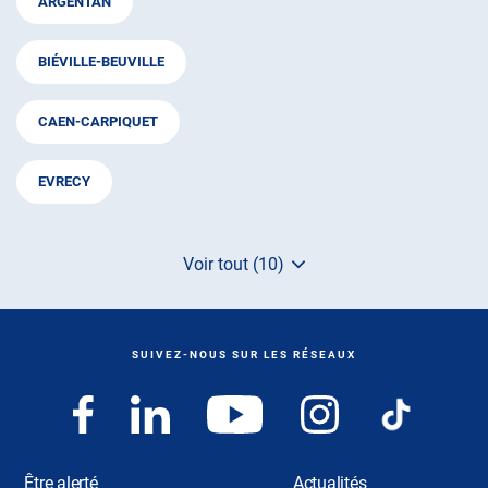
ARGENTAN
BIÉVILLE-BEUVILLE
CAEN-CARPIQUET
EVRECY
Voir tout (10)
de
points
de
vente
de
SUIVEZ-NOUS SUR LES RÉSEAUX
AUTOSUR
Être alerté
Actualités