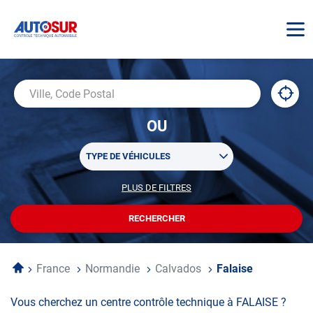
AUTOSUR
À
,
Ville,
proxi
trouv
Code
OU
un
Postal
centr
Sélectionner
AUTO
TYPE DE VÉHICULES
un
ou
PLUS DE FILTRES
POUR
plusieurs
PERSONNALISER
filtre(s)
VOTRE
RECHERCHER
UN
RECHERCHE
de
CENTRE
recherche
AUTOSUR
Accueil
France
Normandie
Calvados
Falaise
Vous cherchez un centre contrôle technique à FALAISE ?