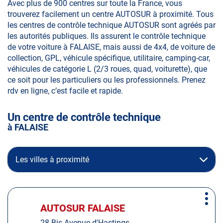
Avec plus de 900 centres sur toute la France, vous
trouverez facilement un centre AUTOSUR à proximité. Tous
les centres de contrôle technique AUTOSUR sont agréés par
les autorités publiques. Ils assurent le contrôle technique
de votre voiture à FALAISE, mais aussi de 4x4, de voiture de
collection, GPL, véhicule spécifique, utilitaire, camping-car,
véhicules de catégorie L (2/3 roues, quad, voiturette), que
ce soit pour les particuliers ou les professionnels. Prenez
rdv en ligne, c’est facile et rapide.
Un centre de contrôle technique
à FALAISE
Les villes à proximité
Appuyer
Plus
sur
AUTOSUR FALAISE
Centre
d'op
la
:
28 Bis Avenue d'Hastings