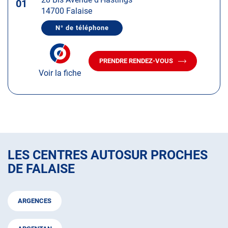
touche
01
14700 Falaise
ENTRÉE
pour
N° de téléphone
AFFICHER
obtenir
LE
de
NUMÉRO
DE
plus
PRENDRE RENDEZ-VOUS
TÉLÉPHONE
AVEC
amples
DU
Voir la fiche
LE
CENTRE
informations
CENTRE
AUTOSUR
AUTOSUR
FALAISE
FALAISE
LES CENTRES AUTOSUR PROCHES
DE FALAISE
ARGENCES