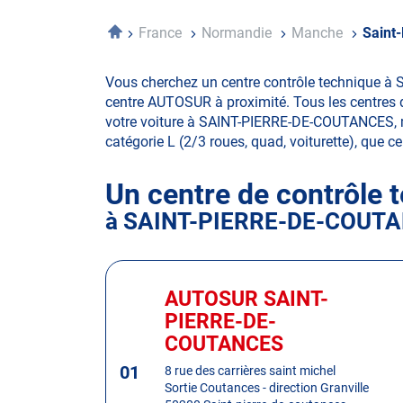
Accueil
France
Normandie
Manche
Saint
Vous cherchez un centre contrôle technique à 
centre AUTOSUR à proximité. Tous les centres d
votre voiture à SAINT-PIERRE-DE-COUTANCES, mais
catégorie L (2/3 roues, quad, voiturette), que ce 
Un centre de contrôle 
à SAINT-PIERRE-DE-COUT
Appuyer
sur
AUTOSUR SAINT-
Centre
la
:
PIERRE-DE-
touche
COUTANCES
ENTRÉE
pour
01
8 rue des carrières saint michel
obtenir
Sortie Coutances - direction Granville