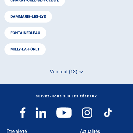
CHARNY-ORÉE-DE-PUISAYE
DAMMARIE-LES-LYS
FONTAINEBLEAU
MILLY-LA-FÔRET
Voir tout (13)
de
points
de
vente
de
SUIVEZ-NOUS SUR LES RÉSEAUX
AUTOSUR
Être alerté
Actualités