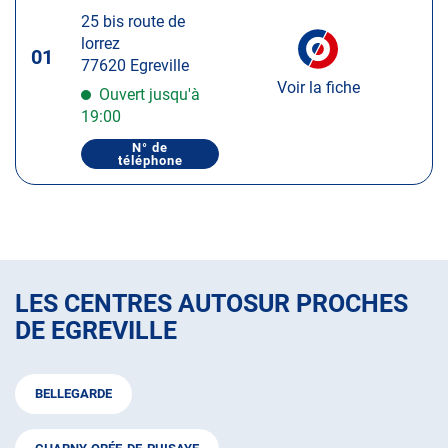
touche
25 bis route de
ENTRÉE
lorrez
pour
01
77620 Egreville
obtenir
Voir la fiche
de
Ouvert jusqu'à
plus
19:00
amples
N° de
informations
téléphone
AFFICHER
LE
NUMÉRO
DE
TÉLÉPHONE
DU
CENTRE
AUTOSUR
ÉGREVILLE
LES CENTRES AUTOSUR PROCHES
DE EGREVILLE
BELLEGARDE