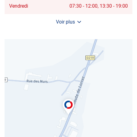
Horaires
Vendredi
07:30
-
12:00
13:30
-
19:00
d'ouverture
d'aujourd'hui
Voir plus
et
les
horaires
d'ouverture
du
centre
AUTOSUR
ÉGREVILLE