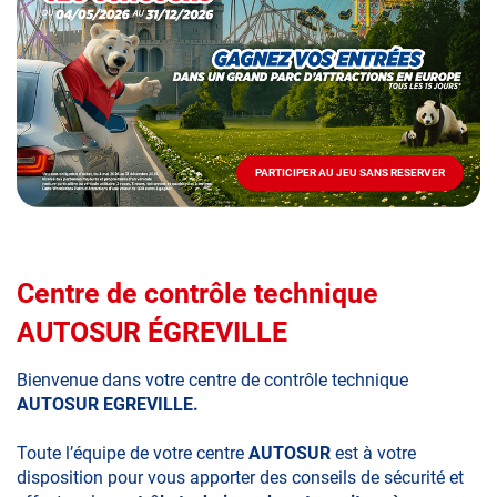
Mai
-
Décembre
2026
-
Locations
PARTICIPER AU JEU SANS RESERVER
PARTICIPER
AU
JEU
SANS
RESERVER
Centre de contrôle technique
AUTOSUR ÉGREVILLE
Bienvenue dans votre centre de contrôle technique
AUTOSUR EGREVILLE.
Toute l’équipe de votre centre
AUTOSUR
est à votre
disposition pour vous apporter des conseils de sécurité et