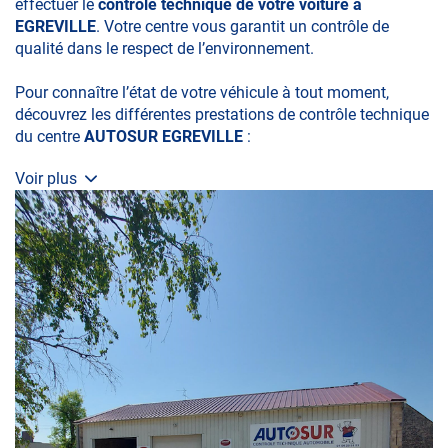
effectuer le
contrôle technique de votre voiture à
EGREVILLE
. Votre centre vous garantit un contrôle de
qualité dans le respect de l’environnement.
Pour connaître l’état de votre véhicule à tout moment,
découvrez les différentes prestations de contrôle technique
du centre
AUTOSUR EGREVILLE
:
Voir plus
• le contrôle technique obligatoire
• la contre-visite
• le contrôle pollution
• le contrôle des véhicules hybrides ou électriques
• le contrôle technique des véhicules GPL/Gaz*
• le contrôle de la Catégorie L (moto, scooter, mobylette, 3
roues, quad, voiturette, voiture sans permis)