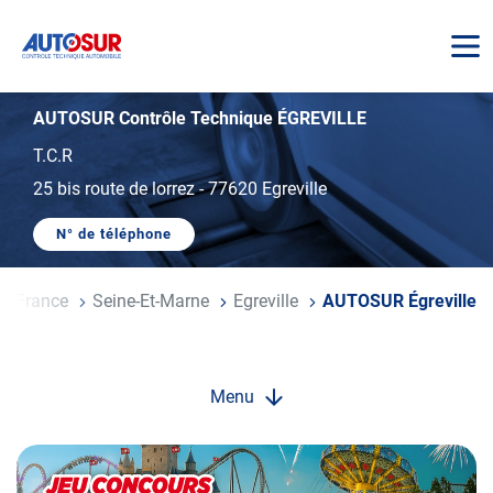
AUTOSUR
AUTOSUR Contrôle Technique ÉGREVILLE
T.C.R
25 bis route de lorrez
-
77620 Egreville
N° de téléphone
AFFICHER
LE
NUMÉRO
DE
-De-France
Seine-Et-Marne
Egreville
AUTOSUR Égreville
TÉLÉPHONE
DU
CENTRE
AUTOSUR
ÉGREVILLE
Menu
Opération
spéciale