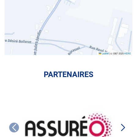
Leaflet
|
© 1987-2025
HERE
PARTENAIRES