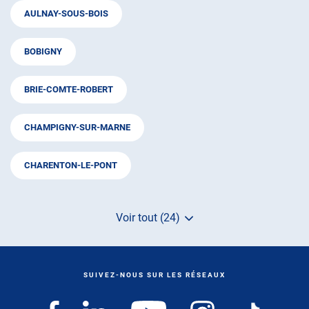
AULNAY-SOUS-BOIS
BOBIGNY
BRIE-COMTE-ROBERT
CHAMPIGNY-SUR-MARNE
CHARENTON-LE-PONT
Voir tout (24)
de
points
de
vente
de
SUIVEZ-NOUS SUR LES RÉSEAUX
AUTOSUR