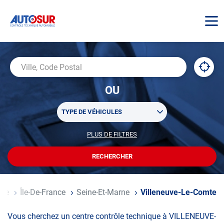
AUTOSUR
À
,
Ville,
proxi
trouv
Code
OU
un
Postal
centr
Sélectionner
AUTO
TYPE DE VÉHICULES
un
ou
PLUS DE FILTRES
POUR
plusieurs
PERSONNALISER
filtre(s)
VOTRE
RECHERCHER
UN
RECHERCHE
de
CENTRE
recherche
AUTOSUR
nce
Île-De-France
Seine-Et-Marne
Villeneuve-Le-Comte
Vous cherchez un centre contrôle technique à VILLENEUVE-