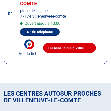
d'op
la
COMTE
:
touche
place de l'eglise
ENTRÉE
01
77174 Villeneuve-le-comte
pour
obtenir
Ouvert jusqu'à 13:00
de
N° de téléphone
plus
AFFICHER
LE
amples
NUMÉRO
informations
DE
PRENDRE RENDEZ-VOUS
TÉLÉPHONE
AVEC
DU
Voir la fiche
LE
CENTRE
CENTRE
AUTOSUR
AUTOSUR
VILLENEUVE-
LE-
VILLENEUVE-
COMTE
LE-
COMTE
LES CENTRES AUTOSUR PROCHES
DE VILLENEUVE-LE-COMTE