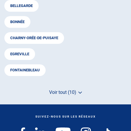
BELLEGARDE
BONNÉE
CHARNY-ORÉE-DE-PUISAYE
EGREVILLE
FONTAINEBLEAU
Voir tout (10)
de
points
de
vente
de
SUIVEZ-NOUS SUR LES RÉSEAUX
AUTOSUR