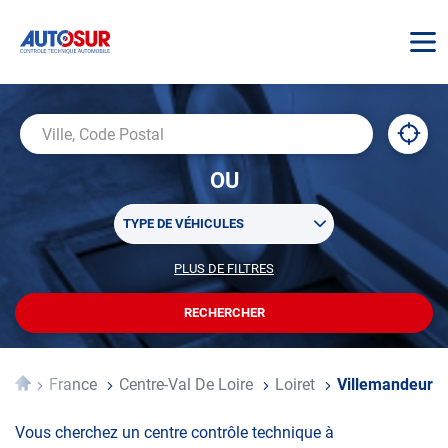
AUTOSUR
À
,
Ville,
proxi
trouv
Code
OU
un
Postal
centr
Sélectionner
AUTO
TYPE DE VÉHICULES
un
ou
PLUS DE FILTRES
POUR
plusieurs
PERSONNALISER
filtre(s)
VOTRE
RECHERCHER
UN
RECHERCHE
de
CENTRE
recherche
AUTOSUR
Accueil
France
Centre-Val De Loire
Loiret
Villemandeur
Vous cherchez un centre contrôle technique à