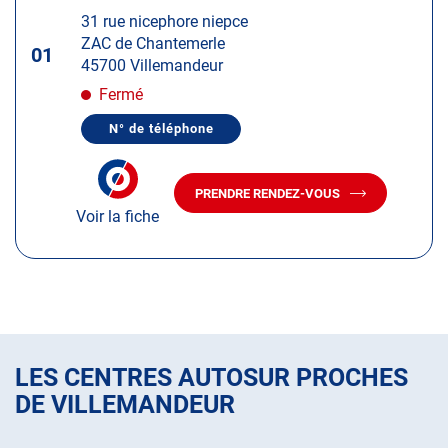
d'op
la
:
31 rue nicephore niepce
touche
ZAC de Chantemerle
ENTRÉE
01
45700 Villemandeur
pour
obtenir
Fermé
de
N° de téléphone
plus
AFFICHER
LE
amples
NUMÉRO
informations
DE
PRENDRE RENDEZ-VOUS
TÉLÉPHONE
AVEC
DU
Voir la fiche
LE
CENTRE
CENTRE
AUTOSUR
AUTOSUR
VILLEMANDEUR
VILLEMANDEUR
LES CENTRES AUTOSUR PROCHES
DE VILLEMANDEUR