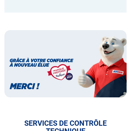
Bannières
Bannière
marque
préférée
des
français
SERVICES DE CONTRÔLE