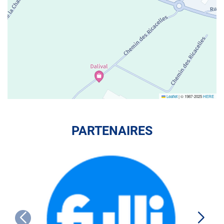
Leaflet
|
© 1987-2025
HERE
PARTENAIRES