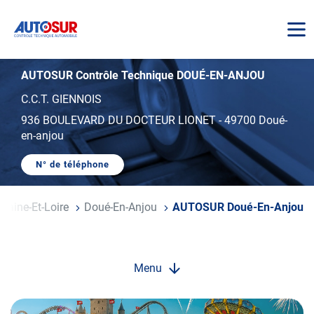
AUTOSUR
AUTOSUR Contrôle Technique DOUÉ-EN-ANJOU
C.C.T. GIENNOIS
936 BOULEVARD DU DOCTEUR LIONET
-
49700 Doué-
en-anjou
N° de téléphone
AFFICHER
LE
NUMÉRO
DE
Maine-Et-Loire
Doué-En-Anjou
AUTOSUR Doué-En-Anjou
TÉLÉPHONE
DU
CENTRE
AUTOSUR
DOUÉ-
EN-
Menu
ANJOU
Opération