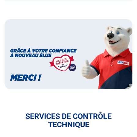
Bannières
Bannière
marque
préférée
des
français
SERVICES DE CONTRÔLE
TECHNIQUE