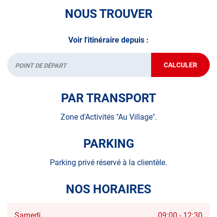
*Prestation à vérifier auprès du centre
NOUS TROUVER
Voir l'itinéraire depuis :
CALCULER
JUSQU'AU
Départ
POINT
DE
VENTE
PAR TRANSPORT
AUTOSUR
BIÉVILLE-
BEUVILLE
Zone d'Activités "Au Village".
PARKING
Parking privé réservé à la clientèle.
NOS HORAIRES
Horaires
Samedi
09:00
-
12:30