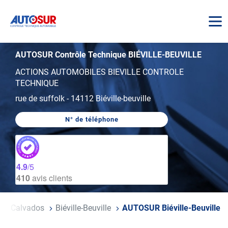
AUTOSUR
AUTOSUR Contrôle Technique BIÉVILLE-BEUVILLE
ACTIONS AUTOMOBILES BIEVILLE CONTROLE
TECHNIQUE
rue de suffolk
-
14112 Biéville-beuville
N° de téléphone
AFFICHER
LE
NUMÉRO
DE
TÉLÉPHONE
DU
4.9
/5
CENTRE
410
avis clients
AUTOSUR
BIÉVILLE-
BEUVILLE
e
Calvados
Biéville-Beuville
AUTOSUR Biéville-Beuville