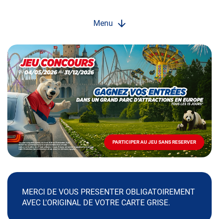
Menu
Opération
spéciale
Mai
-
Décembre
2026
-
Locations
PARTICIPER AU JEU SANS RESERVER
PARTICIPER
AU
JEU
SANS
RESERVER
MERCI DE VOUS PRESENTER OBLIGATOIREMENT
AVEC L'ORIGINAL DE VOTRE CARTE GRISE.