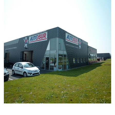
• la contre-visite
• le contrôle pollution
• le contrôle des véhicules hybrides ou électriques
• le contrôle technique des véhicules GPL/Gaz*
• le contrôle de la Catégorie L (moto, scooter, mobylette, 3
roues, quad, voiturette, voiture sans permis)
• le pré-contrôle contrôle technique ou contrôle technique
volontaire / partiel)
N’attendez plus pour votre sécurité et faire vérifier votre
véhicule : Prenez RDV dans votre
centre de contrôle
technique.
A très bientôt chez
AUTOSUR BIÉVILLE-BEUVILLE
.