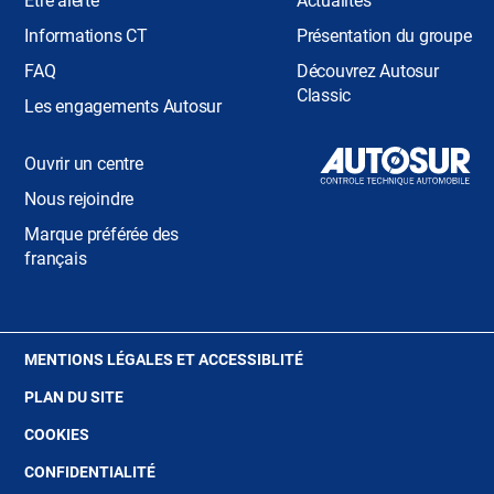
Être alerté
Actualités
Informations CT
Présentation du groupe
FAQ
Découvrez Autosur
Classic
Les engagements Autosur
Ouvrir un centre
Nous rejoindre
Marque préférée des
français
(OUVRE
MENTIONS LÉGALES ET ACCESSIBLITÉ
DANS
PLAN DU SITE
UNE
NOUVELLE
(OUVRE
COOKIES
FENÊTRE)
DANS
(OUVRE
CONFIDENTIALITÉ
UNE
DANS