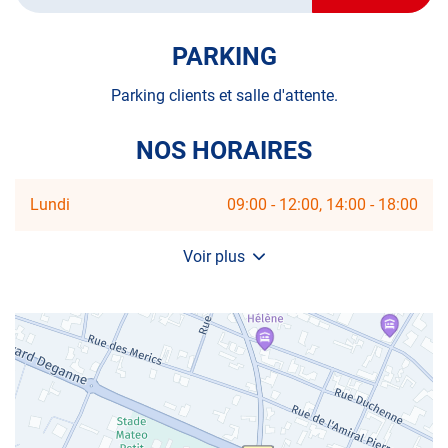
POINT
DE
VENTE
PARKING
AUTOSUR
ARCACHON
Parking clients et salle d'attente.
NOS HORAIRES
Horaires
Lundi
09:00
-
12:00
14:00
-
18:00
d'ouverture
d'aujourd'hui
Voir plus
et
les
horaires
d'ouverture
du
centre
AUTOSUR
ARCACHON