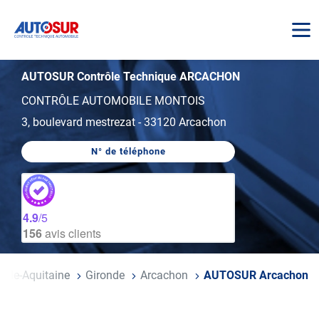
AUTOSUR
AUTOSUR Contrôle Technique ARCACHON
CONTRÔLE AUTOMOBILE MONTOIS
3, boulevard mestrezat
-
33120 Arcachon
N° de téléphone
AFFICHER
LE
NUMÉRO
DE
TÉLÉPHONE
DU
4.9
/5
CENTRE
156
avis clients
AUTOSUR
ARCACHON
elle-Aquitaine
Gironde
Arcachon
AUTOSUR Arcachon