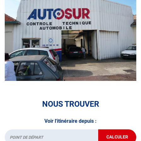
• le contrôle pollution
• le contrôle des véhicules hybrides ou électriques
• le contrôle technique des véhicules GPL/Gaz*
• le contrôle de la Catégorie L (moto, scooter, mobylette, 3
roues, quad, voiturette, voiture sans permis)
• le pré-contrôle contrôle technique ou contrôle technique
volontaire / partiel
N’attendez plus pour votre sécurité et faire vérifier votre
véhicule : Prenez RDV dans votre
centre de contrôle
NOUS TROUVER
technique.
A très bientôt chez
AUTOSUR ARCACHON
.
Voir l'itinéraire depuis :
*Prestation à vérifier auprès du centre
CALCULER
JUSQU'AU
Départ