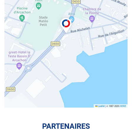
Leaflet
|
© 1987-2025
HERE
PARTENAIRES