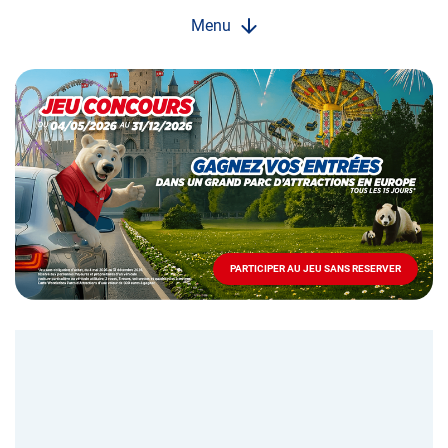
Menu
Opération
spéciale
Mai
-
Décembre
2026
-
Locations
PARTICIPER AU JEU SANS RESERVER
PARTICIPER
AU
JEU
SANS
RESERVER