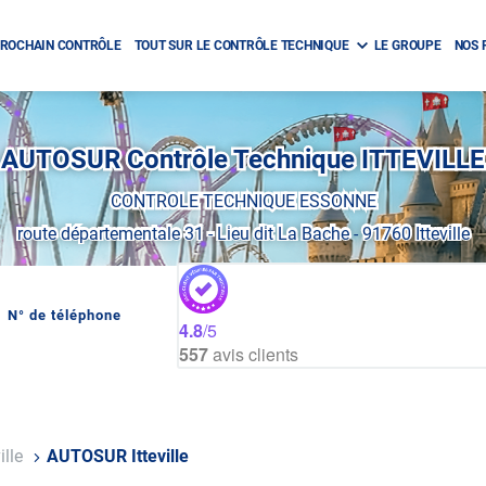
ROCHAIN CONTRÔLE
TOUT SUR LE CONTRÔLE TECHNIQUE
LE GROUPE
NOS 
AUTOSUR Contrôle Technique ITTEVILLE
CONTROLE TECHNIQUE ESSONNE
route départementale 31
-
Lieu dit La Bache
-
91760 Itteville
N° de téléphone
AFFICHER
4.8
/5
LE
557
avis clients
NUMÉRO
DE
TÉLÉPHONE
DU
CENTRE
AUTOSUR
ITTEVILLE
ville
AUTOSUR Itteville