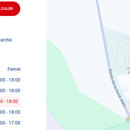
LCULER
JUSQU'AU
POINT
DE
VENTE
AUTOSUR
ITTEVILLE
marché.
Fermé
:00
-
18:00
:00
-
18:00
00
-
18:00
:00
-
18:00
:00
-
17:00