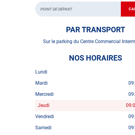
CA
Départ
PAR TRANSPORT
Sur le parking du Centre Commercial Inter
NOS HORAIRES
Lundi
Mardi
09
Mercredi
09
Jeudi
09:
Horaires
d'ouverture
Vendredi
09
d'aujourd'hui
Samedi
09