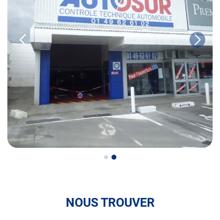
• le contrôle technique des véhicules GPL/Gaz*
• le pré-contrôle contrôle technique ou contrôle technique
volontaire / partiel
N’attendez plus pour votre sécurité et faire vérifier votre
véhicule : Prenez RDV dans votre
centre de contrôle
technique.
A très bientôt chez
AUTOSUR CHENNEVIÈRES-SUR-
MARNE
.
*Prestation à vérifier auprès du centre
NOUS TROUVER