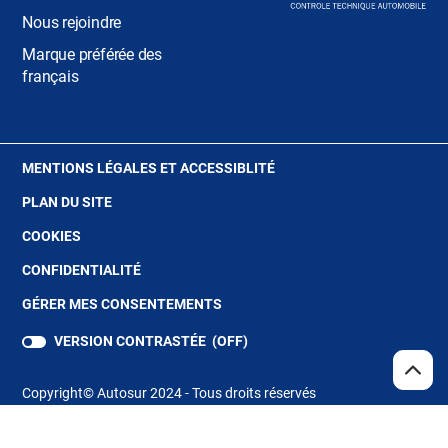
Nous rejoindre
Marque préférée des
français
(OUVRE
MENTIONS LÉGALES ET ACCESSIBLITÉ
DANS
PLAN DU SITE
UNE
NOUVELLE
(OUVRE
COOKIES
FENÊTRE)
DANS
(OUVRE
CONFIDENTIALITÉ
UNE
DANS
NOUVELLE
GÉRER MES CONSENTEMENTS
UNE
FENÊTRE)
NOUVELLE
VERSION CONTRASTÉE (
OFF
)
FENÊTRE)
REMO
(NAV
EN
Copyright© Autosur 2024 - Tous droits réservés
HAUT
DE
PAGE
Store Locator
(ouvre