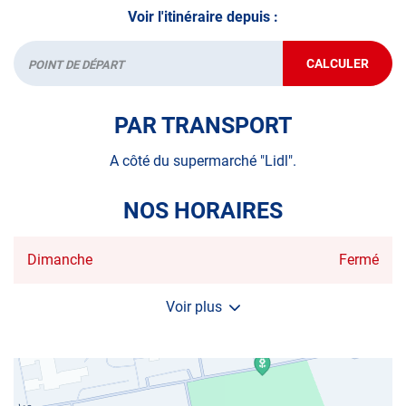
Voir l'itinéraire depuis :
CALCULER
JUSQU'AU
Départ
POINT
DE
VENTE
PAR TRANSPORT
AUTOSUR
CHENNEVIÈ
SUR-
A côté du supermarché "Lidl".
MARNE
NOS HORAIRES
Horaires
Dimanche
Fermé
d'ouverture
d'aujourd'hui
Voir plus
et
les
horaires
d'ouverture
du
centre