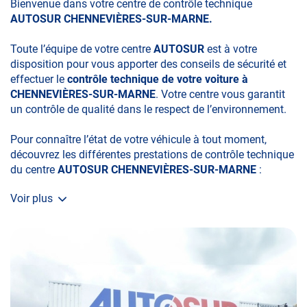
Bienvenue dans votre centre de contrôle technique
AUTOSUR CHENNEVIÈRES-SUR-MARNE.
Toute l’équipe de votre centre
AUTOSUR
est à votre
disposition pour vous apporter des conseils de sécurité et
effectuer le
contrôle technique de votre voiture à
CHENNEVIÈRES-SUR-MARNE
. Votre centre vous garantit
un contrôle de qualité dans le respect de l’environnement.
Pour connaître l’état de votre véhicule à tout moment,
découvrez les différentes prestations de contrôle technique
du centre
AUTOSUR CHENNEVIÈRES-SUR-MARNE
:
Voir plus
• le contrôle technique obligatoire
• la contre-visite
• le contrôle pollution
• le contrôle des véhicules hybrides ou électriques