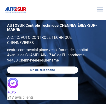
AUTOSUR
AUTOSUR Contrôle Technique CHENNEVIÈRES-SUR-
MARNE
A.C.T.C. AUTO CONTROLE TECHNIQUE
CHENNEVIERES
centre commercial pince vent/ forum de l habitat
-
Avenue de CHAMPLAIN - ZAC de l'Hippodrome
-
94430 Chennevières-sur-marne
N° de téléphone
AFFICHER
LE
NUMÉRO
DE
TÉLÉPHONE
DU
4.8
/5
CENTRE
717
avis clients
AUTOSUR
CHENNEVIÈRES-
SUR-