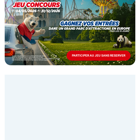
spéciale
Mai
-
Décembre
2026
-
Locations
PARTICIPER AU JEU SANS RESERVER
PARTICIPER
AU
JEU
SANS
RESERVER