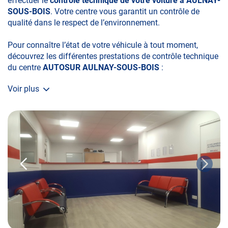
effectuer le
contrôle technique de votre voiture à AULNAY-
SOUS-BOIS
. Votre centre vous garantit un contrôle de
qualité dans le respect de l’environnement.
Pour connaître l’état de votre véhicule à tout moment,
découvrez les différentes prestations de contrôle technique
du centre
AUTOSUR AULNAY-SOUS-BOIS
:
Voir plus
• le contrôle technique obligatoire
• la contre-visite
• le contrôle pollution
• le contrôle des véhicules hybrides ou électriques
• le contrôle technique des véhicules GPL/Gaz*
• le contrôle de la Catégorie L (moto, scooter, mobylette, 3
roues, quad, voiturette, voiture sans permis)