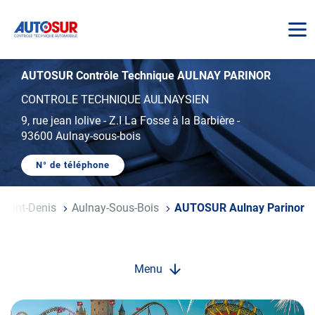
AUTOSUR
AUTOSUR Contrôle Technique AULNAY PARINOR
CONTROLE TECHNIQUE AULNAYSIEN
9, rue jean lolive
-
Z.I La Fosse à la Barbière
-
93600 Aulnay-sous-bois
N° de téléphone
AFFICHER
LE
NUMÉRO
DE
-Saint-Denis
Aulnay-Sous-Bois
AUTOSUR Aulnay Parinor
TÉLÉPHONE
DU
CENTRE
AUTOSUR
AULNAY
PARINOR
Menu
Opération