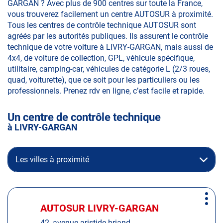
GARGAN ? Avec plus de 900 centres sur toute la France,
vous trouverez facilement un centre AUTOSUR à proximité.
Tous les centres de contrôle technique AUTOSUR sont
agréés par les autorités publiques. Ils assurent le contrôle
technique de votre voiture à LIVRY-GARGAN, mais aussi de
4x4, de voiture de collection, GPL, véhicule spécifique,
utilitaire, camping-car, véhicules de catégorie L (2/3 roues,
quad, voiturette), que ce soit pour les particuliers ou les
professionnels. Prenez rdv en ligne, c’est facile et rapide.
Un centre de contrôle technique
à LIVRY-GARGAN
Les villes à proximité
Appuyer
Plus
sur
AUTOSUR LIVRY-GARGAN
Centre
d'op
la
:
42, avenue aristide briand