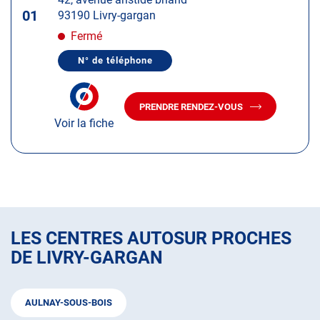
touche
01
93190 Livry-gargan
ENTRÉE
pour
Fermé
obtenir
N° de téléphone
de
AFFICHER
LE
plus
NUMÉRO
amples
DE
PRENDRE RENDEZ-VOUS
TÉLÉPHONE
AVEC
informations
DU
Voir la fiche
LE
CENTRE
CENTRE
AUTOSUR
AUTOSUR
LIVRY-
GARGAN
LIVRY-
GARGAN
LES CENTRES AUTOSUR PROCHES
DE LIVRY-GARGAN
AULNAY-SOUS-BOIS