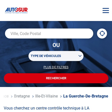
AUTOSUR
À
,
Ville,
proxi
trouv
Code
OU
un
Postal
centr
Sélectionner
AUTO
TYPE DE VÉHICULES
un
ou
PLUS DE FILTRES
POUR
plusieurs
PERSONNALISER
filtre(s)
VOTRE
RECHERCHER
UN
RECHERCHE
de
CENTRE
recherche
AUTOSUR
l
rance
Bretagne
Ille-Et-Vilaine
La Guerche-De-Bretagne
Vous cherchez un centre contrôle technique à LA