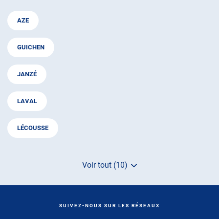
AZE
GUICHEN
JANZÉ
LAVAL
LÉCOUSSE
Voir tout (10)
de
points
de
vente
de
SUIVEZ-NOUS SUR LES RÉSEAUX
AUTOSUR