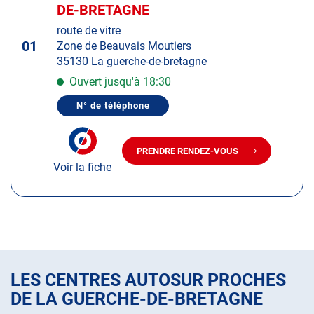
d'op
la
DE-BRETAGNE
:
touche
route de vitre
ENTRÉE
01
Zone de Beauvais Moutiers
pour
35130 La guerche-de-bretagne
obtenir
de
Ouvert jusqu'à 18:30
plus
N° de téléphone
amples
AFFICHER
LE
informations
NUMÉRO
DE
PRENDRE RENDEZ-VOUS
TÉLÉPHONE
AVEC
DU
Voir la fiche
LE
CENTRE
CENTRE
AUTOSUR
AUTOSUR
LA
GUERCHE-
LA
DE-
GUERCHE-
BRETAGNE
DE-
BRETAGNE
LES CENTRES AUTOSUR PROCHES
DE LA GUERCHE-DE-BRETAGNE