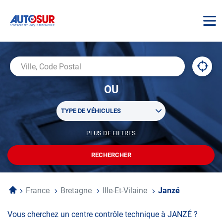
AUTOSUR
À
,
Ville,
proxi
trouv
Code
OU
un
Postal
centr
Sélectionner
AUTO
TYPE DE VÉHICULES
un
ou
PLUS DE FILTRES
POUR
plusieurs
PERSONNALISER
filtre(s)
VOTRE
RECHERCHER
UN
RECHERCHE
de
CENTRE
recherche
AUTOSUR
Accueil
France
Bretagne
Ille-Et-Vilaine
Janzé
Vous cherchez un centre contrôle technique à JANZÉ ?