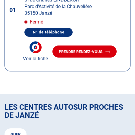
touche
Parc d'Activité de la Chauvelière
ENTRÉE
01
35150 Janzé
pour
obtenir
Fermé
de
N° de téléphone
plus
AFFICHER
LE
amples
NUMÉRO
informations
DE
PRENDRE RENDEZ-VOUS
TÉLÉPHONE
AVEC
DU
Voir la fiche
LE
CENTRE
CENTRE
AUTOSUR
AUTOSUR
JANZÉ
JANZÉ
LES CENTRES AUTOSUR PROCHES
DE JANZÉ
GUER