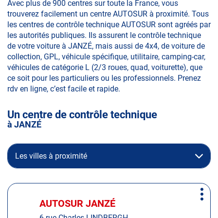
Avec plus de 900 centres sur toute la France, vous
trouverez facilement un centre AUTOSUR à proximité. Tous
les centres de contrôle technique AUTOSUR sont agréés par
les autorités publiques. Ils assurent le contrôle technique
de votre voiture à JANZÉ, mais aussi de 4x4, de voiture de
collection, GPL, véhicule spécifique, utilitaire, camping-car,
véhicules de catégorie L (2/3 roues, quad, voiturette), que
ce soit pour les particuliers ou les professionnels. Prenez
rdv en ligne, c’est facile et rapide.
Un centre de contrôle technique
à JANZÉ
Les villes à proximité
Appuyer
Plus
sur
AUTOSUR JANZÉ
Centre
d'op
la
:
6 rue Charles LINDBERGH