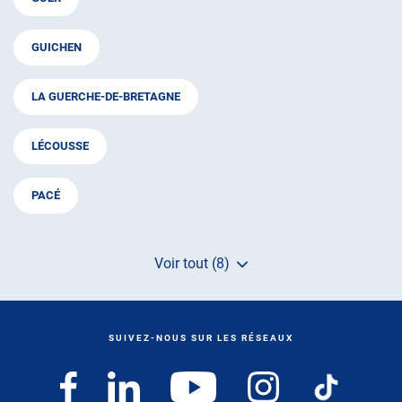
GUICHEN
LA GUERCHE-DE-BRETAGNE
LÉCOUSSE
PACÉ
Voir tout (8)
de
points
de
vente
de
SUIVEZ-NOUS SUR LES RÉSEAUX
AUTOSUR