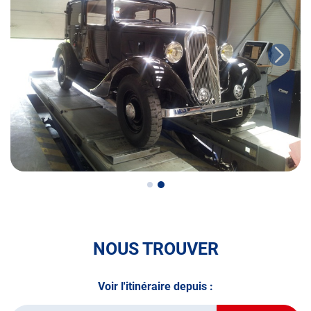
volontaire / partiel)
N’attendez plus pour votre sécurité et faire vérifier votre
véhicule : Prenez RDV dans votre
centre de contrôle
technique.
A très bientôt chez
AUTOSUR LA GUERCHE-DE-
BRETAGNE
.
*Prestation à vérifier auprès du centre
NOUS TROUVER
Voir l'itinéraire depuis :