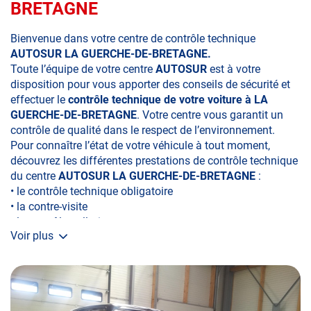
BRETAGNE
Bienvenue dans votre centre de contrôle technique
AUTOSUR LA GUERCHE-DE-BRETAGNE.
Toute l’équipe de votre centre
AUTOSUR
est à votre
disposition pour vous apporter des conseils de sécurité et
effectuer le
contrôle technique de votre voiture à LA
GUERCHE-DE-BRETAGNE
. Votre centre vous garantit un
contrôle de qualité dans le respect de l’environnement.
Pour connaître l’état de votre véhicule à tout moment,
découvrez les différentes prestations de contrôle technique
du centre
AUTOSUR LA GUERCHE-DE-BRETAGNE
:
• le contrôle technique obligatoire
• la contre-visite
• le contrôle pollution
Voir plus
• le contrôle des véhicules hybrides ou électriques
• le contrôle technique des véhicules GPL/Gaz*
• le contrôle de la Catégorie L (moto, scooter, mobylette, 3
roues, quad, voiturette, voiture sans permis)
• le pré-contrôle contrôle technique ou contrôle technique