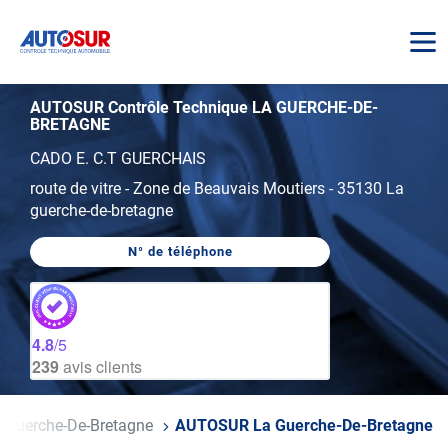
AUTOSUR
AUTOSUR Contrôle Technique LA GUERCHE-DE-
BRETAGNE
CADO E. C.T GUERCHAIS
route de vitre
-
Zone de Beauvais Moutiers
-
35130 La
guerche-de-bretagne
N° de téléphone
AFFICHER
LE
NUMÉRO
DE
TÉLÉPHONE
DU
4.8
/5
CENTRE
239
avis clients
AUTOSUR
LA
GUERCHE-
DE-
BRETAGNE
 Guerche-De-Bretagne
AUTOSUR La Guerche-De-Bretagne