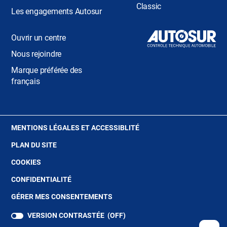
Classic
Les engagements Autosur
Ouvrir un centre
Nous rejoindre
Marque préférée des
français
(OUVRE
MENTIONS LÉGALES ET ACCESSIBLITÉ
DANS
PLAN DU SITE
UNE
NOUVELLE
(OUVRE
COOKIES
FENÊTRE)
DANS
(OUVRE
CONFIDENTIALITÉ
UNE
DANS
NOUVELLE
GÉRER MES CONSENTEMENTS
UNE
FENÊTRE)
NOUVELLE
VERSION CONTRASTÉE (
OFF
)
FENÊTRE)