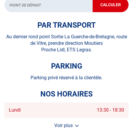
CALCULER
JUSQU'AU
Départ
POINT
DE
VENTE
PAR TRANSPORT
AUTOSUR
LA
GUERCHE-
Au dernier rond point Sortie La Guerche-de-Bretagne, route
DE-
de Vitre, prendre direction Moutiers
BRETAGNE
Proche Lidl, ETS Legras.
PARKING
Parking privé réservé à la clientèle.
NOS HORAIRES
Horaires
Lundi
13:30
-
18:30
d'ouverture
d'aujourd'hui
Voir plus
et