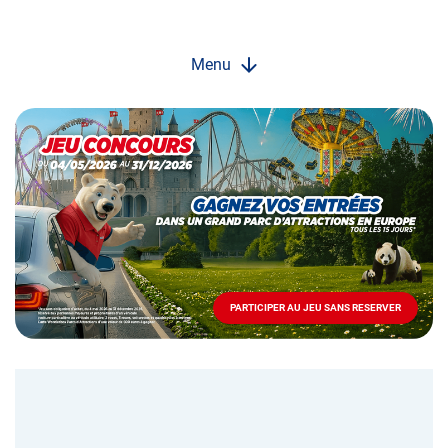
Menu
Opération
spéciale
Mai
-
Décembre
2026
-
Locations
PARTICIPER AU JEU SANS RESERVER
PARTICIPER
AU
JEU
SANS
RESERVER