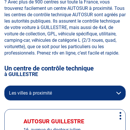
? Avec plus de 900 centres sur toute la France, vous
trouverez facilement un centre AUTOSUR à proximité. Tous
les centres de contrôle technique AUTOSUR sont agréés par
les autorités publiques. Ils assurent le contrôle technique
de votre voiture à GUILLESTRE, mais aussi de 4x4, de
voiture de collection, GPL, véhicule spécifique, utilitaire,
camping-car, véhicules de catégorie L (2/3 roues, quad,
voiturette), que ce soit pour les particuliers ou les
professionnels. Prenez rdv en ligne, c’est facile et rapide.
Un centre de contrôle technique
à GUILLESTRE
Les villes à proximité
Appuyer
Plus
sur
AUTOSUR GUILLESTRE
Centre
d'op
la
:
16, avenue du docteur julien