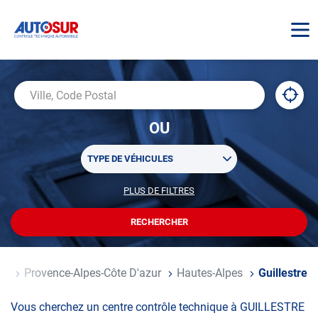
AUTOSUR
À
,
Ville,
proxi
trouv
Code
OU
un
Postal
centr
Sélectionner
AUTO
TYPE DE VÉHICULES
un
ou
PLUS DE FILTRES
POUR
plusieurs
PERSONNALISER
filtre(s)
VOTRE
RECHERCHER
UN
RECHERCHE
de
CENTRE
recherche
AUTOSUR
ce
Provence-Alpes-Côte D'azur
Hautes-Alpes
Guillestre
Vous cherchez un centre contrôle technique à GUILLESTRE