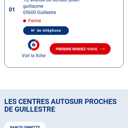
touche
guillaume
ENTRÉE
01
05600 Guillestre
pour
obtenir
Fermé
de
N° de téléphone
plus
AFFICHER
LE
amples
NUMÉRO
informations
DE
PRENDRE RENDEZ-VOUS
TÉLÉPHONE
AVEC
DU
Voir la fiche
LE
CENTRE
CENTRE
AUTOSUR
AUTOSUR
GUILLESTRE
GUILLESTRE
LES CENTRES AUTOSUR PROCHES
DE GUILLESTRE
BARCELONNETTE