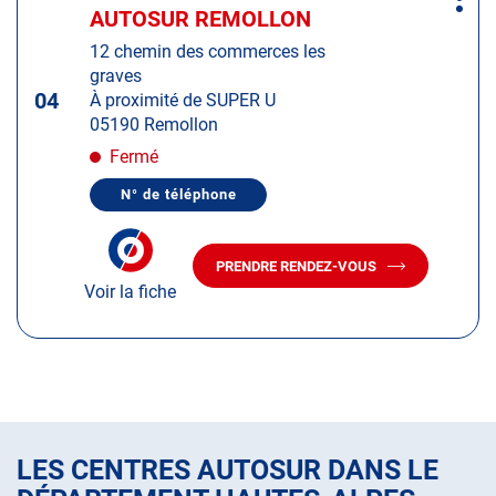
Plus
sur
AUTOSUR REMOLLON
Centre
d'op
la
:
12 chemin des commerces les
touche
graves
ENTRÉE
04
À proximité de SUPER U
pour
05190 Remollon
obtenir
de
Fermé
plus
N° de téléphone
amples
AFFICHER
LE
informations
NUMÉRO
DE
PRENDRE RENDEZ-VOUS
TÉLÉPHONE
AVEC
DU
Voir la fiche
LE
CENTRE
CENTRE
AUTOSUR
AUTOSUR
REMOLLON
REMOLLON
LES CENTRES AUTOSUR DANS LE