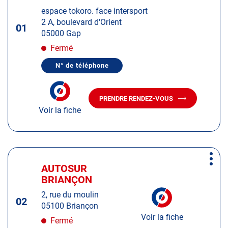
d'op
la
:
espace tokoro. face intersport
touche
2 A, boulevard d'Orient
ENTRÉE
01
05000 Gap
pour
obtenir
Fermé
de
N° de téléphone
plus
AFFICHER
LE
amples
NUMÉRO
informations
DE
PRENDRE RENDEZ-VOUS
TÉLÉPHONE
AVEC
DU
Voir la fiche
LE
CENTRE
CENTRE
AUTOSUR
AUTOSUR
GAP
GAP
Appuyer
Plus
sur
AUTOSUR
Centre
d'op
la
BRIANÇON
:
touche
2, rue du moulin
ENTRÉE
02
05100 Briançon
pour
Voir la fiche
obtenir
Fermé