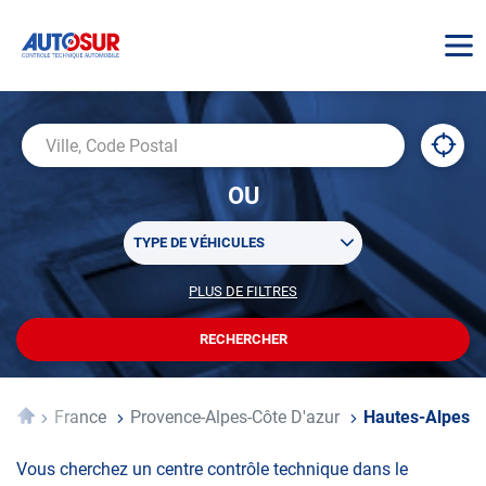
AUTOSUR
À
,
Ville,
proxi
trouv
Code
OU
un
Postal
centr
Sélectionner
AUTO
TYPE DE VÉHICULES
un
ou
PLUS DE FILTRES
POUR
plusieurs
PERSONNALISER
filtre(s)
VOTRE
RECHERCHER
UN
RECHERCHE
de
CENTRE
recherche
AUTOSUR
Accueil
France
Provence-Alpes-Côte D'azur
Hautes-Alpes
Vous cherchez un centre contrôle technique dans le