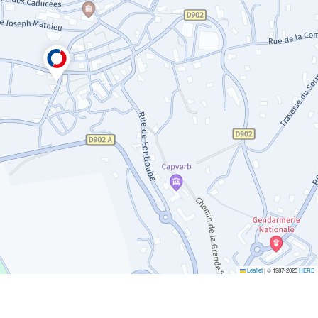
Leaflet
|
© 1987-2025
HERE