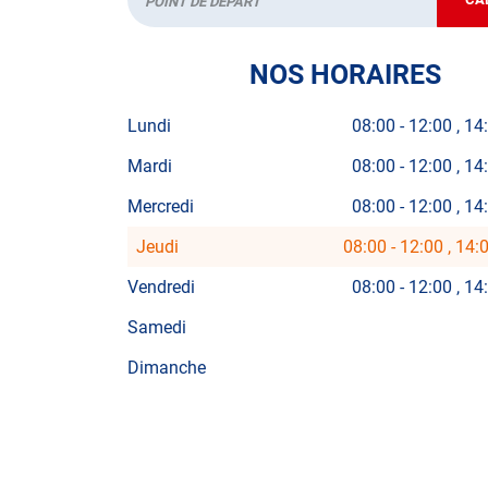
Départ
NOS HORAIRES
Lundi
08:00
-
12:00
14
Mardi
08:00
-
12:00
14
Mercredi
08:00
-
12:00
14
Jeudi
08:00
-
12:00
14:
Horaires
d'ouverture
Vendredi
08:00
-
12:00
14
d'aujourd'hui
Samedi
Dimanche