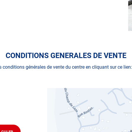
ues
CONDITIONS GENERALES DE VENTE
s conditions générales de vente du centre en cliquant sur ce lien
obylette, 3 roues, quad, voiturette, voiture sans permis)
technique volontaire / partiel
ifier votre véhicule : Prenez RDV dans votre
centre de
LCULER