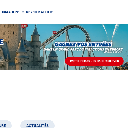
FORMATIONS
DEVENIR AFFILIE
E
PARTICIPER AU JEU SANS RESERVER
PARTICIPER
AU
JEU
SANS
RESERVER
URE
ACTUALITÉS