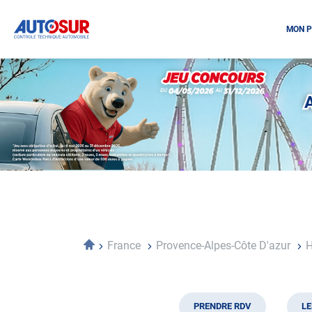
MON P
Opération
spéciale
Mai
-
Décembre
2026
-
Locations
Accueil
France
Provence-Alpes-Côte D'azur
H
PRENDRE RDV
LE