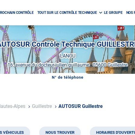
ROCHAIN CONTRÔLE
TOUT SUR LE CONTRÔLE TECHNIQUE
LE GROUPE
NOS 
AUTOSUR Contrôle Technique GUILLESTR
LANOU
16, avenue du docteur julien guillaume
-
05600 Guillestre
N° de téléphone
AFFICHER
LE
NUMÉRO
DE
TÉLÉPHONE
DU
autes-Alpes
Guillestre
AUTOSUR Guillestre
CENTRE
AUTOSUR
GUILLESTRE
S VÉHICULES
NOUS TROUVER
HORAIRES D'OUVERT