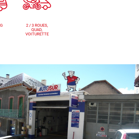
NG
2 / 3 ROUES,
QUAD,
VOITURETTE