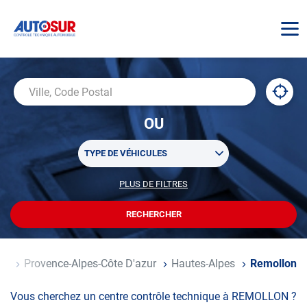
AUTOSUR
À
,
Ville,
proxi
trouv
Code
OU
un
Postal
centr
Sélectionner
AUTO
TYPE DE VÉHICULES
un
ou
PLUS DE FILTRES
POUR
plusieurs
PERSONNALISER
filtre(s)
VOTRE
RECHERCHER
UN
RECHERCHE
de
CENTRE
recherche
AUTOSUR
ce
Provence-Alpes-Côte D'azur
Hautes-Alpes
Remollon
Vous cherchez un centre contrôle technique à REMOLLON ?