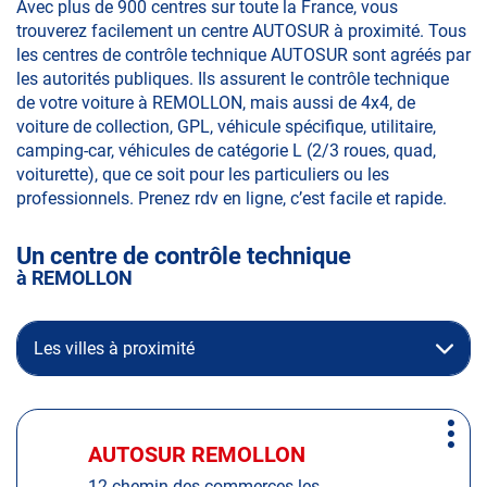
Avec plus de 900 centres sur toute la France, vous
trouverez facilement un centre AUTOSUR à proximité. Tous
les centres de contrôle technique AUTOSUR sont agréés par
les autorités publiques. Ils assurent le contrôle technique
de votre voiture à REMOLLON, mais aussi de 4x4, de
voiture de collection, GPL, véhicule spécifique, utilitaire,
camping-car, véhicules de catégorie L (2/3 roues, quad,
voiturette), que ce soit pour les particuliers ou les
professionnels. Prenez rdv en ligne, c’est facile et rapide.
Un centre de contrôle technique
à REMOLLON
Les villes à proximité
Appuyer
Plus
sur
AUTOSUR REMOLLON
Centre
d'op
la
:
12 chemin des commerces les