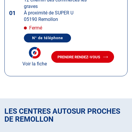
touche
graves
ENTRÉE
01
À proximité de SUPER U
pour
05190 Remollon
obtenir
de
Fermé
plus
N° de téléphone
amples
AFFICHER
LE
informations
NUMÉRO
DE
PRENDRE RENDEZ-VOUS
TÉLÉPHONE
AVEC
DU
Voir la fiche
LE
CENTRE
CENTRE
AUTOSUR
AUTOSUR
REMOLLON
REMOLLON
LES CENTRES AUTOSUR PROCHES
DE REMOLLON