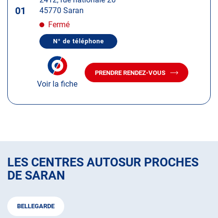
touche
01
45770 Saran
ENTRÉE
pour
Fermé
obtenir
N° de téléphone
de
AFFICHER
LE
plus
NUMÉRO
amples
DE
PRENDRE RENDEZ-VOUS
TÉLÉPHONE
AVEC
informations
DU
Voir la fiche
LE
CENTRE
CENTRE
AUTOSUR
AUTOSUR
SARAN
SARAN
LES CENTRES AUTOSUR PROCHES
DE SARAN
BELLEGARDE