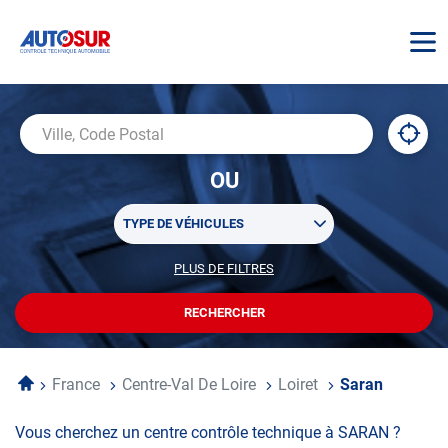
AUTOSUR
À
,
Ville,
proxi
trouv
Code
OU
un
Postal
centr
Sélectionner
AUTO
TYPE DE VÉHICULES
un
ou
PLUS DE FILTRES
POUR
plusieurs
PERSONNALISER
filtre(s)
VOTRE
RECHERCHER
UN
RECHERCHE
de
CENTRE
recherche
AUTOSUR
Accueil
France
Centre-Val De Loire
Loiret
Saran
Vous cherchez un centre contrôle technique à SARAN ?