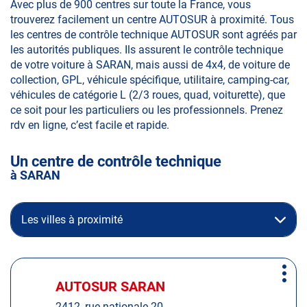
Avec plus de 900 centres sur toute la France, vous
trouverez facilement un centre AUTOSUR à proximité. Tous
les centres de contrôle technique AUTOSUR sont agréés par
les autorités publiques. Ils assurent le contrôle technique
de votre voiture à SARAN, mais aussi de 4x4, de voiture de
collection, GPL, véhicule spécifique, utilitaire, camping-car,
véhicules de catégorie L (2/3 roues, quad, voiturette), que
ce soit pour les particuliers ou les professionnels. Prenez
rdv en ligne, c’est facile et rapide.
Un centre de contrôle technique
à SARAN
Les villes à proximité
Appuyer
Plus
sur
AUTOSUR SARAN
Centre
d'op
la
:
2412, rue nationale 20