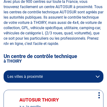
Avec plus de 900 centres sur toute la France, vous
trouverez facilement un centre AUTOSUR à proximité. Tous
les centres de contrôle technique AUTOSUR sont agréés par
les autorités publiques. Ils assurent le contrôle technique
de votre voiture à THOIRY, mais aussi de 4x4, de voiture de
collection, GPL, véhicule spécifique, utilitaire, camping-car,
véhicules de catégorie L (2/3 roues, quad, voiturette), que
ce soit pour les particuliers ou les professionnels. Prenez
rdv en ligne, c’est facile et rapide.
Un centre de contrôle technique
à THOIRY
Les villes à proximité
Appuyer
Plus
sur
AUTOSUR THOIRY
Centre
d'op
la
:
z.a. la praille