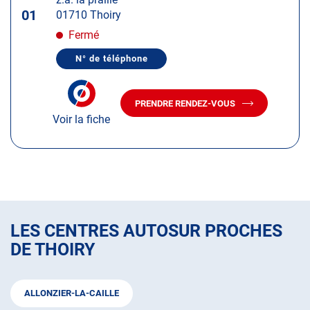
touche
01
01710 Thoiry
ENTRÉE
pour
Fermé
obtenir
N° de téléphone
de
AFFICHER
LE
plus
NUMÉRO
amples
DE
PRENDRE RENDEZ-VOUS
TÉLÉPHONE
AVEC
informations
DU
Voir la fiche
LE
CENTRE
CENTRE
AUTOSUR
AUTOSUR
THOIRY
THOIRY
LES CENTRES AUTOSUR PROCHES
DE THOIRY
ALLONZIER-LA-CAILLE