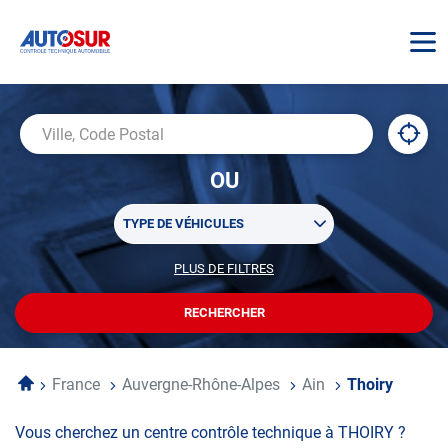
AUTOSUR
À
,
Ville,
proxi
trouv
Code
OU
un
Postal
centr
Sélectionner
AUTO
TYPE DE VÉHICULES
un
ou
PLUS DE FILTRES
POUR
plusieurs
PERSONNALISER
filtre(s)
VOTRE
RECHERCHER
UN
RECHERCHE
de
CENTRE
recherche
AUTOSUR
Accueil
France
Auvergne-Rhône-Alpes
Ain
Thoiry
Vous cherchez un centre contrôle technique à THOIRY ?