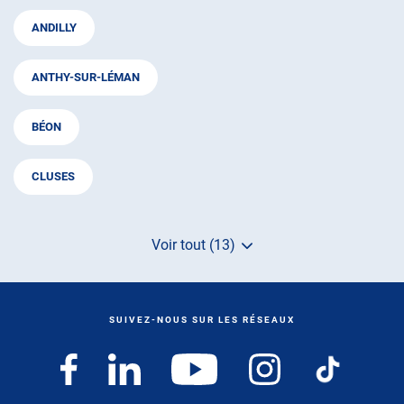
ANDILLY
ANTHY-SUR-LÉMAN
BÉON
CLUSES
Voir tout (13)
de
points
de
vente
de
SUIVEZ-NOUS SUR LES RÉSEAUX
AUTOSUR