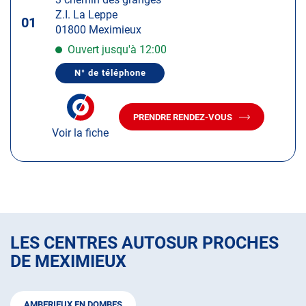
touche
Z.I. La Leppe
ENTRÉE
01
01800 Meximieux
pour
obtenir
Ouvert jusqu'à 12:00
de
N° de téléphone
plus
AFFICHER
LE
amples
NUMÉRO
informations
DE
PRENDRE RENDEZ-VOUS
TÉLÉPHONE
AVEC
DU
Voir la fiche
LE
CENTRE
CENTRE
AUTOSUR
AUTOSUR
MEXIMIEUX
MEXIMIEUX
LES CENTRES AUTOSUR PROCHES
DE MEXIMIEUX
AMBERIEUX EN DOMBES