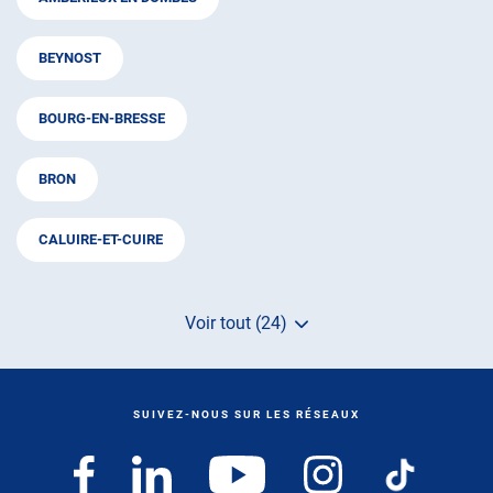
BEYNOST
BOURG-EN-BRESSE
BRON
CALUIRE-ET-CUIRE
Voir tout (24)
de
points
de
vente
de
SUIVEZ-NOUS SUR LES RÉSEAUX
AUTOSUR