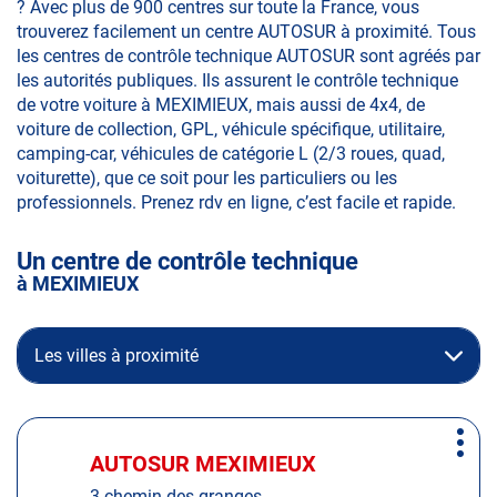
? Avec plus de 900 centres sur toute la France, vous
trouverez facilement un centre AUTOSUR à proximité. Tous
les centres de contrôle technique AUTOSUR sont agréés par
les autorités publiques. Ils assurent le contrôle technique
de votre voiture à MEXIMIEUX, mais aussi de 4x4, de
voiture de collection, GPL, véhicule spécifique, utilitaire,
camping-car, véhicules de catégorie L (2/3 roues, quad,
voiturette), que ce soit pour les particuliers ou les
professionnels. Prenez rdv en ligne, c’est facile et rapide.
Un centre de contrôle technique
à MEXIMIEUX
Les villes à proximité
Appuyer
Plus
sur
AUTOSUR MEXIMIEUX
Centre
d'op
la
:
3 chemin des granges