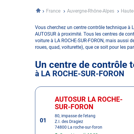
Accueil
France
Auvergne-Rhône-Alpes
Haute
Vous cherchez un centre contrôle technique à 
AUTOSUR à proximité. Tous les centres de contr
voiture à LA ROCHE-SUR-FORON, mais aussi de 4x4
roues, quad, voiturette), que ce soit pour les par
Un centre de contrôle 
à LA ROCHE-SUR-FORON
Appuyer
sur
AUTOSUR LA ROCHE-
Centre
la
:
SUR-FORON
touche
ENTRÉE
80, impasse de l'etang
01
Z.I. des Dragiez
pour
74800 La roche-sur-foron
obtenir