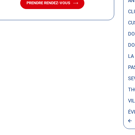
AN
PRENDRE RENDEZ-VOUS
AVEC
LE
CL
CENTRE
AUTOSUR
CU
LA
ROCHE-
DO
SUR-
FORON
DO
LA
PA
SE
TH
VI
ÉV