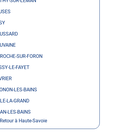
THY-SUR-LÉMAN
USES
SY
USSARD
UVAINE
 ROCHE-SUR-FORON
SSY-LE-FAYET
VRIER
ONON-LES-BAINS
LLE-LA-GRAND
IAN-LES-BAINS
Retour à Haute-Savoie