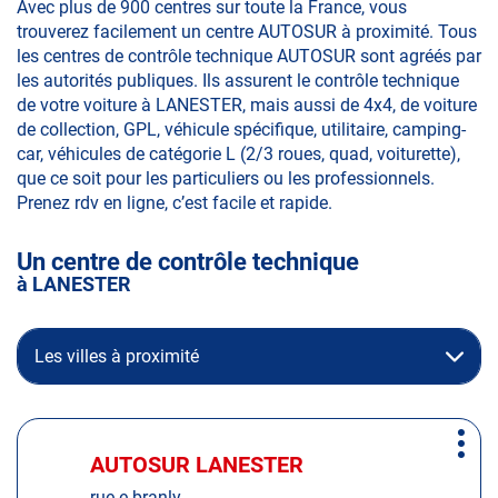
Avec plus de 900 centres sur toute la France, vous
trouverez facilement un centre AUTOSUR à proximité. Tous
les centres de contrôle technique AUTOSUR sont agréés par
les autorités publiques. Ils assurent le contrôle technique
de votre voiture à LANESTER, mais aussi de 4x4, de voiture
de collection, GPL, véhicule spécifique, utilitaire, camping-
car, véhicules de catégorie L (2/3 roues, quad, voiturette),
que ce soit pour les particuliers ou les professionnels.
Prenez rdv en ligne, c’est facile et rapide.
Un centre de contrôle technique
à LANESTER
Les villes à proximité
Appuyer
Plus
sur
AUTOSUR LANESTER
Centre
d'op
la
:
rue e.branly