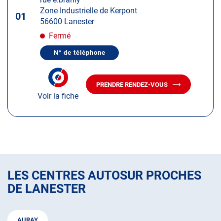
touche
Zone Industrielle de Kerpont
ENTRÉE
01
56600 Lanester
pour
obtenir
Fermé
de
N° de téléphone
plus
AFFICHER
LE
amples
NUMÉRO
informations
DE
PRENDRE RENDEZ-VOUS
TÉLÉPHONE
AVEC
DU
Voir la fiche
LE
CENTRE
CENTRE
AUTOSUR
AUTOSUR
LANESTER
LANESTER
LES CENTRES AUTOSUR PROCHES
DE LANESTER
AURAY