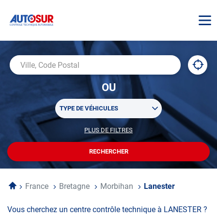
AUTOSUR
À
,
Ville,
proxi
trouv
Code
OU
un
Postal
centr
Sélectionner
AUTO
TYPE DE VÉHICULES
un
ou
PLUS DE FILTRES
POUR
plusieurs
PERSONNALISER
filtre(s)
VOTRE
RECHERCHER
UN
RECHERCHE
de
CENTRE
recherche
AUTOSUR
Accueil
France
Bretagne
Morbihan
Lanester
Vous cherchez un centre contrôle technique à LANESTER ?