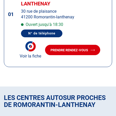
d'op
la
LANTHENAY
:
touche
30 rue de plaisance
ENTRÉE
01
41200 Romorantin-lanthenay
pour
obtenir
Ouvert jusqu'à 18:30
de
N° de téléphone
plus
AFFICHER
LE
amples
NUMÉRO
informations
DE
PRENDRE RENDEZ-VOUS
TÉLÉPHONE
AVEC
DU
Voir la fiche
LE
CENTRE
CENTRE
AUTOSUR
AUTOSUR
ROMORANTIN-
LANTHENAY
ROMORANTIN-
LANTHENAY
LES CENTRES AUTOSUR PROCHES
DE ROMORANTIN-LANTHENAY