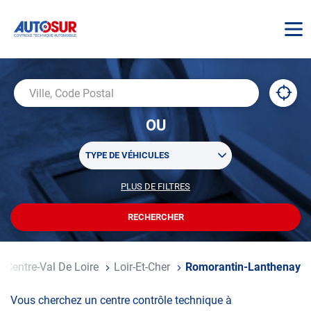
AUTOSUR
À
,
Ville,
proxi
trouv
Code
OU
un
Postal
centr
Sélectionner
AUTO
TYPE DE VÉHICULES
un
ou
PLUS DE FILTRES
POUR
plusieurs
PERSONNALISER
filtre(s)
VOTRE
RECHERCHER
UN
RECHERCHE
de
CENTRE
recherche
AUTOSUR
Centre-Val De Loire
Loir-Et-Cher
Romorantin-Lanthenay
Vous cherchez un centre contrôle technique à