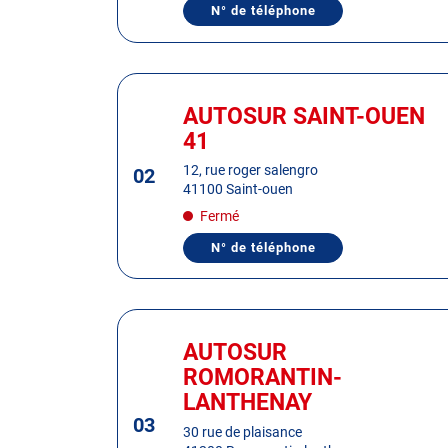
de
N° de téléphone
AFFICHER
plus
LE
NUMÉRO
amples
DE
informations
TÉLÉPHONE
Appuyer
DU
sur
CENTRE
AUTOSUR SAINT-OUEN
Centre
AUTOSUR
la
:
41
VILLEBAROU
touche
ENTRÉE
12, rue roger salengro
02
41100 Saint-ouen
pour
obtenir
Fermé
de
N° de téléphone
AFFICHER
plus
LE
amples
NUMÉRO
DE
informations
TÉLÉPHONE
Appuyer
DU
sur
CENTRE
AUTOSUR
Centre
AUTOSUR
la
:
ROMORANTIN-
SAINT-
touche
OUEN
LANTHENAY
41
ENTRÉE
03
pour
30 rue de plaisance