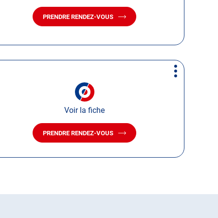
PRENDRE RENDEZ-VOUS
AVEC
LE
CENTRE
AUTOSUR
ROMORANTIN-
LANTHENAY
Plus
d'options
Voir la fiche
PRENDRE RENDEZ-VOUS
AVEC
LE
CENTRE
AUTOSUR
COUR-
CHEVERNY