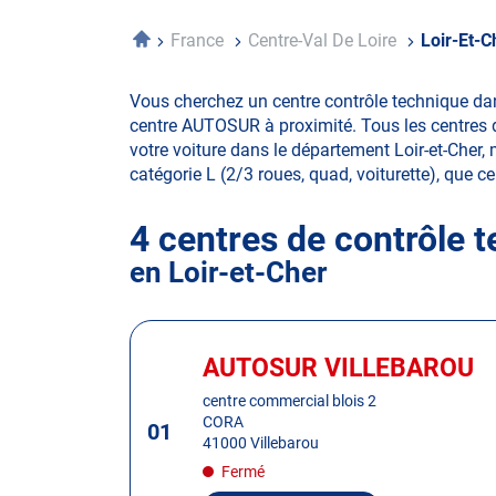
Accueil
France
Centre-Val De Loire
Loir-Et-C
Vous cherchez un centre contrôle technique dan
centre AUTOSUR à proximité. Tous les centres d
votre voiture dans le département Loir-et-Cher, m
catégorie L (2/3 roues, quad, voiturette), que ce 
4 centres de contrôle 
en Loir-et-Cher
Appuyer
sur
AUTOSUR VILLEBAROU
Centre
la
:
centre commercial blois 2
touche
CORA
01
ENTRÉE
41000 Villebarou
pour
Fermé
obtenir