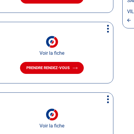
SA
LE
CENTRE
VI
AUTOSUR
VILLEBAROU
Plus
d'options
Voir la fiche
PRENDRE RENDEZ-VOUS
AVEC
LE
CENTRE
AUTOSUR
SAINT-
OUEN
Plus
41
d'options
Voir la fiche