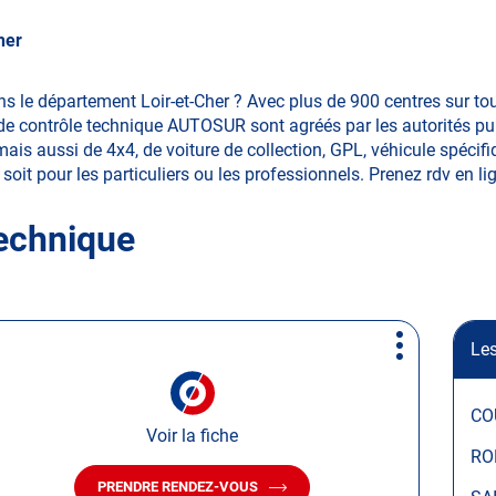
her
s le département Loir-et-Cher ? Avec plus de 900 centres sur tou
e contrôle technique AUTOSUR sont agréés par les autorités publ
ais aussi de 4x4, de voiture de collection, GPL, véhicule spécifiq
soit pour les particuliers ou les professionnels. Prenez rdv en lign
technique
Les
Plus
d'options
CO
Voir la fiche
RO
PRENDRE RENDEZ-VOUS
AVEC