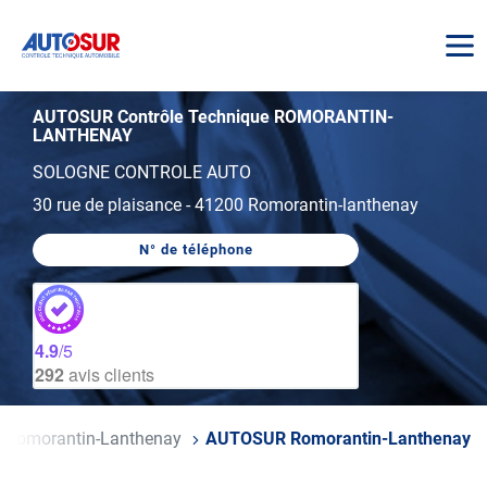
AUTOSUR
AUTOSUR Contrôle Technique ROMORANTIN-
LANTHENAY
SOLOGNE CONTROLE AUTO
30 rue de plaisance
-
41200 Romorantin-lanthenay
N° de téléphone
AFFICHER
LE
NUMÉRO
DE
TÉLÉPHONE
DU
4.9
/5
CENTRE
292
avis clients
AUTOSUR
ROMORANTIN-
LANTHENAY
Romorantin-Lanthenay
AUTOSUR Romorantin-Lanthenay