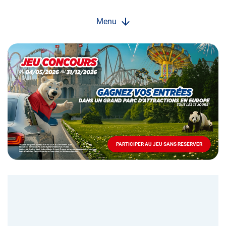
Menu
Opération
spéciale
Mai
-
Décembre
2026
-
Locations
PARTICIPER AU JEU SANS RESERVER
PARTICIPER
AU
JEU
SANS
RESERVER