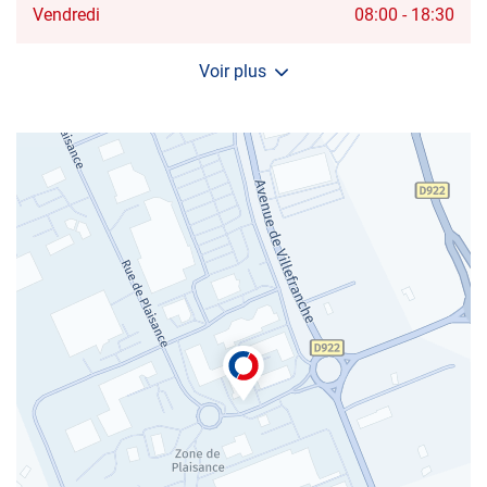
Horaires
Vendredi
08:00
-
18:30
d'ouverture
d'aujourd'hui
Voir plus
et
les
horaires
d'ouverture
du
centre
AUTOSUR
ROMORANTIN-
LANTHENAY