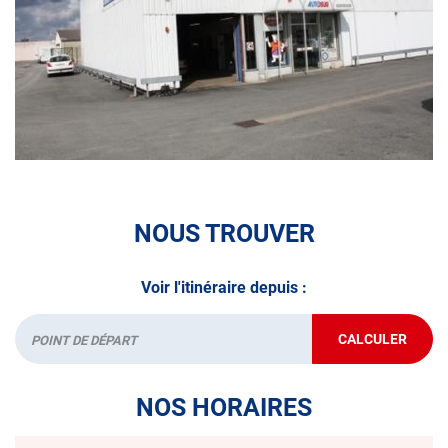
• le contrôle des véhicules hybrides ou électriques
• le contrôle technique des véhicules GPL/Gaz*
• le contrôle de la Catégorie L (moto, scooter, mobylette, 3
roues, quad, voiturette, voiture sans permis)
• le pré-contrôle contrôle technique ou contrôle technique
volontaire / partiel
N’attendez plus pour votre sécurité et faire vérifier votre
NOUS TROUVER
véhicule : Prenez RDV dans votre
centre de contrôle
technique.
Voir l'itinéraire depuis :
A très bientôt chez
AUTOSUR ROMORANTIN-LANTHENAY
.
CALCULER
JUSQU'AU
Départ
*Prestation à vérifier auprès du centre
POINT
DE
VENTE
NOS HORAIRES
AUTOSUR
ROMORANT
LANTHENA