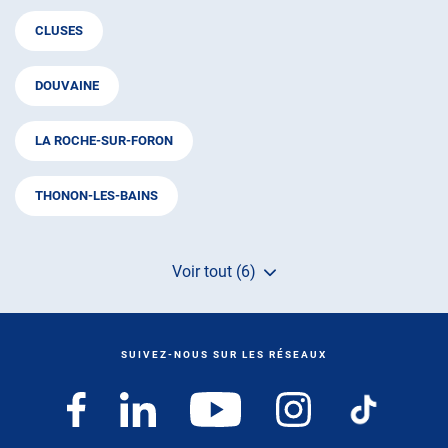
CLUSES
DOUVAINE
LA ROCHE-SUR-FORON
THONON-LES-BAINS
Voir tout (6)
de
points
de
vente
de
SUIVEZ-NOUS SUR LES RÉSEAUX
AUTOSUR