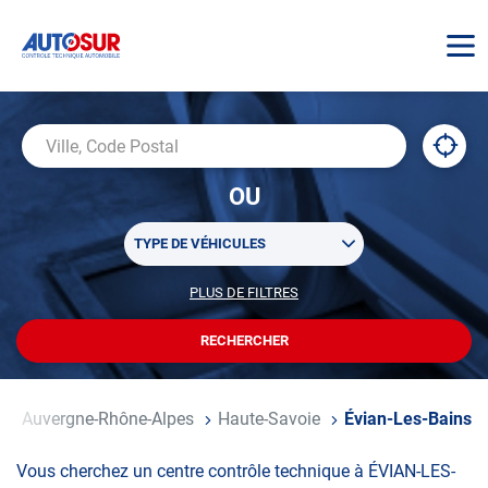
AUTOSUR
À
,
Ville,
proxi
trouv
Code
OU
un
Postal
centr
Sélectionner
AUTO
TYPE DE VÉHICULES
un
ou
PLUS DE FILTRES
POUR
plusieurs
PERSONNALISER
filtre(s)
VOTRE
RECHERCHER
UN
RECHERCHE
de
CENTRE
recherche
AUTOSUR
e
Auvergne-Rhône-Alpes
Haute-Savoie
Évian-Les-Bains
Vous cherchez un centre contrôle technique à ÉVIAN-LES-