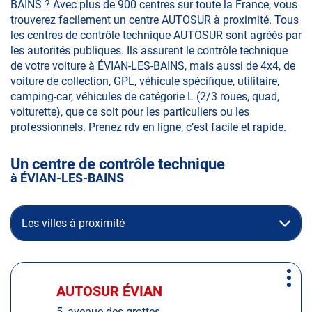
BAINS ? Avec plus de 900 centres sur toute la France, vous
trouverez facilement un centre AUTOSUR à proximité. Tous
les centres de contrôle technique AUTOSUR sont agréés par
les autorités publiques. Ils assurent le contrôle technique
de votre voiture à ÉVIAN-LES-BAINS, mais aussi de 4x4, de
voiture de collection, GPL, véhicule spécifique, utilitaire,
camping-car, véhicules de catégorie L (2/3 roues, quad,
voiturette), que ce soit pour les particuliers ou les
professionnels. Prenez rdv en ligne, c’est facile et rapide.
Un centre de contrôle technique
à ÉVIAN-LES-BAINS
Les villes à proximité
Appuyer
Plus
sur
AUTOSUR ÉVIAN
Centre
d'op
la
:
5, avenue des grottes