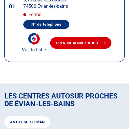
touche
01
74500 Évian-les-bains
ENTRÉE
pour
Fermé
obtenir
N° de téléphone
de
AFFICHER
LE
plus
NUMÉRO
amples
DE
PRENDRE RENDEZ-VOUS
TÉLÉPHONE
AVEC
informations
DU
Voir la fiche
LE
CENTRE
CENTRE
AUTOSUR
AUTOSUR
ÉVIAN
ÉVIAN
LES CENTRES AUTOSUR PROCHES
DE ÉVIAN-LES-BAINS
ANTHY-SUR-LÉMAN