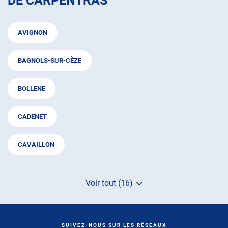
DE CARPENTRAS
AVIGNON
BAGNOLS-SUR-CÈZE
BOLLENE
CADENET
CAVAILLON
Voir tout (16)
de
points
de
vente
de
SUIVEZ-NOUS SUR LES RÉSEAUX