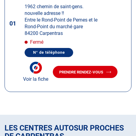
d'op
la
:
1962 chemin de saint-gens.
touche
nouvelle adresse !!
ENTRÉE
Entre le Rond-Point de Pernes et le
pour
01
Rond-Point du marché gare
obtenir
84200 Carpentras
de
plus
Fermé
amples
N° de téléphone
informations
AFFICHER
LE
NUMÉRO
DE
PRENDRE RENDEZ-VOUS
TÉLÉPHONE
AVEC
DU
Voir la fiche
LE
CENTRE
CENTRE
AUTOSUR
AUTOSUR
CARPENTRAS
CARPENTRAS
LES CENTRES AUTOSUR PROCHES