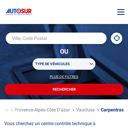
AUTOSUR
À
,
Ville,
proxi
trouv
Code
OU
un
Postal
centr
Sélectionner
AUTO
TYPE DE VÉHICULES
un
ou
PLUS DE FILTRES
POUR
plusieurs
PERSONNALISER
filtre(s)
VOTRE
RECHERCHER
UN
RECHERCHE
de
CENTRE
recherche
AUTOSUR
ance
Provence-Alpes-Côte D'azur
Vaucluse
Carpentras
Vous cherchez un centre contrôle technique à