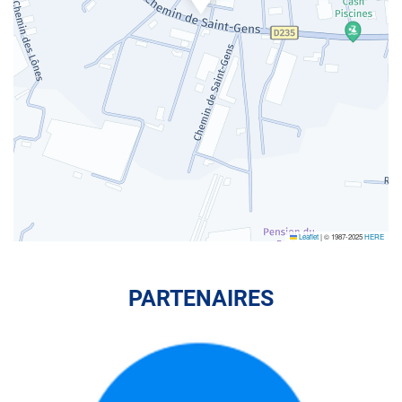
Leaflet
|
© 1987-2025
HERE
PARTENAIRES