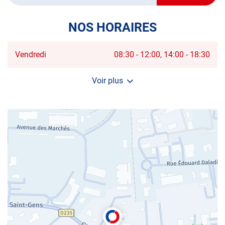
POINT
DE
VENTE
NOS HORAIRES
AUTOSUR
CARPENTR
Horaires
Vendredi
08:30
-
12:00
14:00
-
18:30
d'ouverture
d'aujourd'hui
Voir plus
et
les
horaires
d'ouverture
du
centre
AUTOSUR
CARPENTRAS