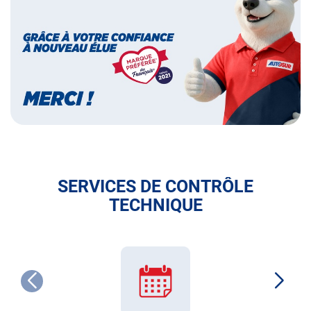
préférée
des
français
SERVICES DE CONTRÔLE
TECHNIQUE