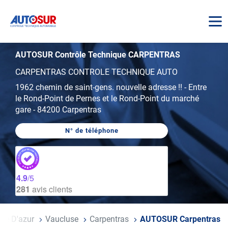
AUTOSUR
AUTOSUR Contrôle Technique CARPENTRAS
CARPENTRAS CONTROLE TECHNIQUE AUTO
1962 chemin de saint-gens. nouvelle adresse !!
-
Entre
le Rond-Point de Pernes et le Rond-Point du marché
gare
-
84200 Carpentras
N° de téléphone
AFFICHER
LE
NUMÉRO
DE
TÉLÉPHONE
DU
4.9
/5
CENTRE
281
avis clients
AUTOSUR
CARPENTRAS
ôte D'azur
Vaucluse
Carpentras
AUTOSUR Carpentras