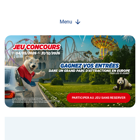
Menu
Opération
spéciale
Mai
-
Décembre
2026
-
Locations
PARTICIPER AU JEU SANS RESERVER
PARTICIPER
AU
JEU
SANS
RESERVER