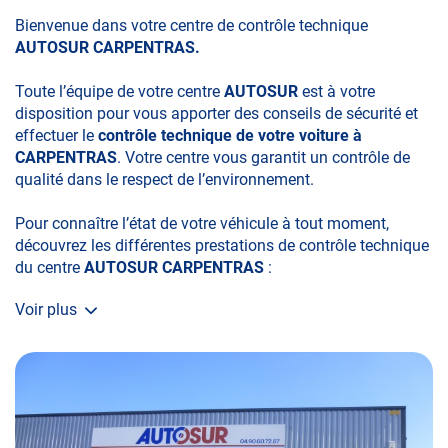
Bienvenue dans votre centre de contrôle technique
AUTOSUR CARPENTRAS.
Toute l’équipe de votre centre
AUTOSUR
est à votre
disposition pour vous apporter des conseils de sécurité et
effectuer le
contrôle technique de votre voiture à
CARPENTRAS
. Votre centre vous garantit un contrôle de
qualité dans le respect de l’environnement.
Pour connaître l’état de votre véhicule à tout moment,
découvrez les différentes prestations de contrôle technique
du centre
AUTOSUR CARPENTRAS
:
Voir plus
• le contrôle technique obligatoire
• la contre-visite
• le contrôle pollution
• le contrôle des véhicules hybrides ou électriques