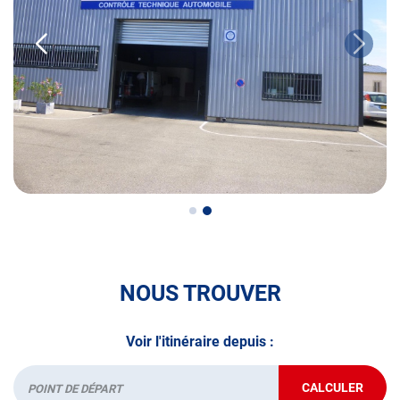
• le contrôle technique des véhicules GPL/Gaz*
• le contrôle de la Catégorie L (moto, scooter, mobylette, 3
roues, quad, voiturette, voiture sans permis)
• le pré-contrôle contrôle technique ou contrôle technique
volontaire / partiel
N’attendez plus pour votre sécurité et faire vérifier votre
véhicule : Prenez RDV dans votre
centre de contrôle
technique.
A très bientôt chez
AUTOSUR CARPENTRAS
.
NOUS TROUVER
*Prestation à vérifier auprès du centre
Voir l'itinéraire depuis :
CALCULER
JUSQU'AU
Départ