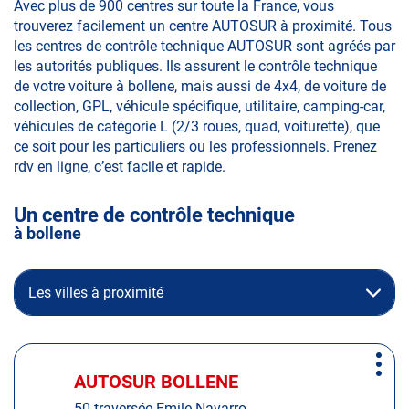
Avec plus de 900 centres sur toute la France, vous
trouverez facilement un centre AUTOSUR à proximité. Tous
les centres de contrôle technique AUTOSUR sont agréés par
les autorités publiques. Ils assurent le contrôle technique
de votre voiture à bollene, mais aussi de 4x4, de voiture de
collection, GPL, véhicule spécifique, utilitaire, camping-car,
véhicules de catégorie L (2/3 roues, quad, voiturette), que
ce soit pour les particuliers ou les professionnels. Prenez
rdv en ligne, c’est facile et rapide.
Un centre de contrôle technique
à bollene
Les villes à proximité
Appuyer
Plus
sur
AUTOSUR BOLLENE
Centre
d'op
la
:
50 traversée Emile Navarro