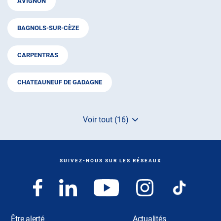
AVIGNON
BAGNOLS-SUR-CÈZE
CARPENTRAS
CHATEAUNEUF DE GADAGNE
Voir tout (16)
de
points
de
vente
de
SUIVEZ-NOUS SUR LES RÉSEAUX
AUTOSUR
Être alerté
Actualités