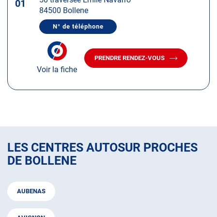
touche
01
84500 Bollene
ENTRÉE
pour
N° de téléphone
AFFICHER
obtenir
LE
de
NUMÉRO
DE
plus
PRENDRE RENDEZ-VOUS
TÉLÉPHONE
AVEC
amples
DU
Voir la fiche
LE
CENTRE
informations
CENTRE
AUTOSUR
AUTOSUR
BOLLENE
BOLLENE
LES CENTRES AUTOSUR PROCHES
DE BOLLENE
AUBENAS