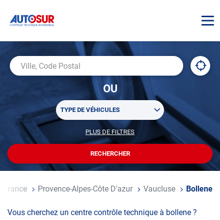
AUTOSUR
À
,
Ville,
proxi
trouv
Code
OU
un
Postal
centr
Sélectionner
AUTO
TYPE DE VÉHICULES
un
ou
PLUS DE FILTRES
POUR
plusieurs
PERSONNALISER
filtre(s)
VOTRE
RECHERCHER
UN
RECHERCHE
de
CENTRE
recherche
AUTOSUR
ueil
France
Provence-Alpes-Côte D'azur
Vaucluse
Bollene
Vous cherchez un centre contrôle technique à bollene ?