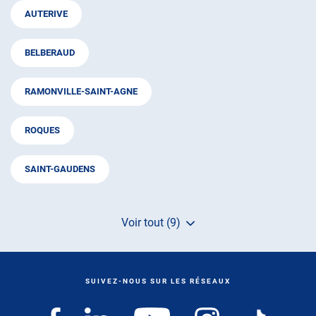
AUTERIVE
BELBERAUD
RAMONVILLE-SAINT-AGNE
ROQUES
SAINT-GAUDENS
Voir tout (9)
de
points
de
vente
de
SUIVEZ-NOUS SUR LES RÉSEAUX
AUTOSUR