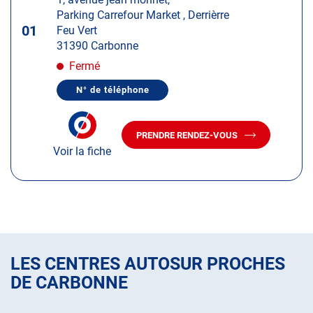
touche
Parking Carrefour Market , Derrièrre
ENTRÉE
01
Feu Vert
pour
31390 Carbonne
obtenir
de
Fermé
plus
N° de téléphone
amples
AFFICHER
LE
informations
NUMÉRO
DE
PRENDRE RENDEZ-VOUS
TÉLÉPHONE
AVEC
DU
Voir la fiche
LE
CENTRE
CENTRE
AUTOSUR
AUTOSUR
CARBONNE
CARBONNE
LES CENTRES AUTOSUR PROCHES
DE CARBONNE