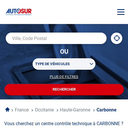
AUTOSUR
À
,
Ville,
proxi
trouv
Code
OU
un
Postal
centr
Sélectionner
AUTO
TYPE DE VÉHICULES
un
ou
PLUS DE FILTRES
POUR
plusieurs
PERSONNALISER
filtre(s)
VOTRE
RECHERCHER
UN
RECHERCHE
de
CENTRE
recherche
AUTOSUR
Accueil
France
Occitanie
Haute-Garonne
Carbonne
Vous cherchez un centre contrôle technique à CARBONNE ?