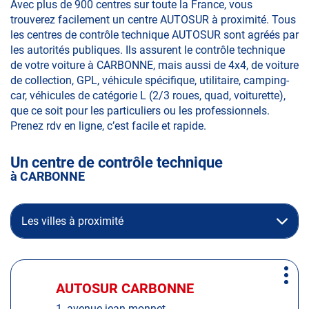
Avec plus de 900 centres sur toute la France, vous
trouverez facilement un centre AUTOSUR à proximité. Tous
les centres de contrôle technique AUTOSUR sont agréés par
les autorités publiques. Ils assurent le contrôle technique
de votre voiture à CARBONNE, mais aussi de 4x4, de voiture
de collection, GPL, véhicule spécifique, utilitaire, camping-
car, véhicules de catégorie L (2/3 roues, quad, voiturette),
que ce soit pour les particuliers ou les professionnels.
Prenez rdv en ligne, c’est facile et rapide.
Un centre de contrôle technique
à CARBONNE
Les villes à proximité
Appuyer
Plus
sur
AUTOSUR CARBONNE
Centre
d'op
la
:
1, avenue jean monnet,