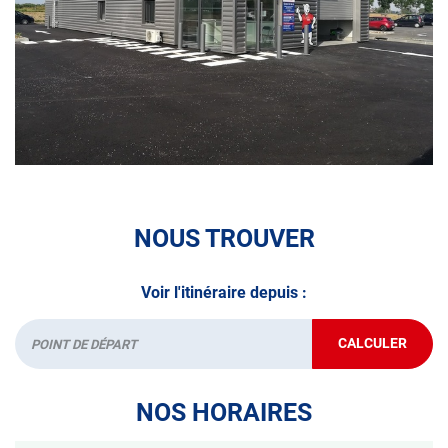
• le contrôle technique des véhicules GPL/Gaz*
• le contrôle de la Catégorie L (moto, scooter, mobylette, 3
roues, quad, voiturette, voiture sans permis)
• le pré-contrôle contrôle technique ou contrôle technique
volontaire / partiel
N’attendez plus pour votre sécurité et faire vérifier votre
véhicule : Prenez RDV dans votre
centre de contrôle
NOUS TROUVER
technique.
A très bientôt chez
AUTOSUR CARBONNE
.
Voir l'itinéraire depuis :
*Prestation à vérifier auprès du centre
CALCULER
JUSQU'AU
Départ
POINT
DE
VENTE
NOS HORAIRES
AUTOSUR
CARBONNE