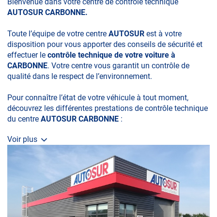
Bienvenue dans votre centre de contrôle technique
AUTOSUR CARBONNE.
Toute l’équipe de votre centre
AUTOSUR
est à votre
disposition pour vous apporter des conseils de sécurité et
effectuer le
contrôle technique de votre voiture à
CARBONNE
. Votre centre vous garantit un contrôle de
qualité dans le respect de l’environnement.
Pour connaître l’état de votre véhicule à tout moment,
découvrez les différentes prestations de contrôle technique
du centre
AUTOSUR CARBONNE
:
Voir plus
• le contrôle technique obligatoire
• la contre-visite
• le contrôle pollution
• le contrôle des véhicules hybrides ou électriques