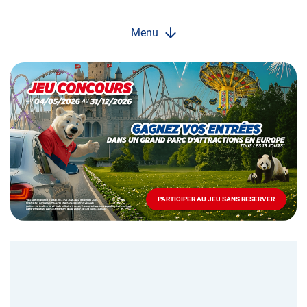
Menu
Opération
spéciale
Mai
-
Décembre
2026
-
Locations
PARTICIPER AU JEU SANS RESERVER
PARTICIPER
AU
JEU
SANS
RESERVER