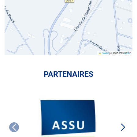
Leaflet
|
© 1987-2025
HERE
PARTENAIRES