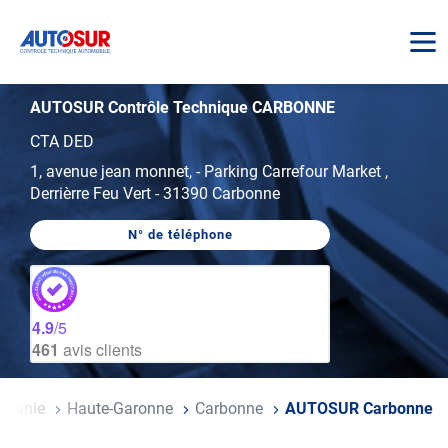
AUTOSUR
AUTOSUR Contrôle Technique CARBONNE
CTA DED
1, avenue jean monnet,
-
Parking Carrefour Market ,
Derrièrre Feu Vert
-
31390 Carbonne
N° de téléphone
AFFICHER
LE
NUMÉRO
DE
TÉLÉPHONE
DU
4.9
/5
CENTRE
461
avis clients
AUTOSUR
CARBONNE
citanie
Haute-Garonne
Carbonne
AUTOSUR Carbonne