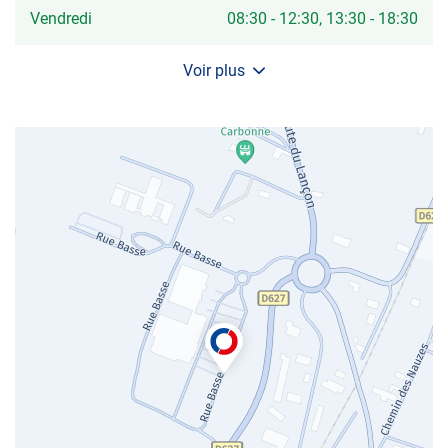
Horaires
Vendredi
08:30
-
12:30
13:30
-
18:30
d'ouverture
d'aujourd'hui
Voir plus
et
les
horaires
d'ouverture
du
centre
AUTOSUR
CARBONNE