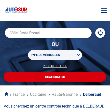
AUTOSUR
À
,
Ville,
proxi
trouv
Code
OU
un
Postal
centr
Sélectionner
AUTO
TYPE DE VÉHICULES
un
ou
PLUS DE FILTRES
POUR
plusieurs
PERSONNALISER
filtre(s)
VOTRE
RECHERCHER
UN
RECHERCHE
de
CENTRE
recherche
AUTOSUR
Accueil
France
Occitanie
Haute-Garonne
Belberaud
Vous cherchez un centre contrôle technique à BELBERAUD