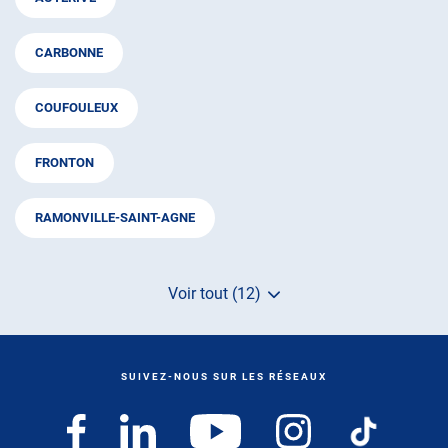
CARBONNE
COUFOULEUX
FRONTON
RAMONVILLE-SAINT-AGNE
Voir tout (12)
de
points
de
vente
de
SUIVEZ-NOUS SUR LES RÉSEAUX
AUTOSUR