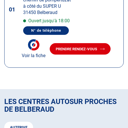
touche
à côté du SUPER U
ENTRÉE
01
31450 Belberaud
pour
obtenir
Ouvert jusqu'à 18:00
de
N° de téléphone
plus
AFFICHER
LE
amples
NUMÉRO
informations
DE
PRENDRE RENDEZ-VOUS
TÉLÉPHONE
AVEC
DU
Voir la fiche
LE
CENTRE
CENTRE
AUTOSUR
AUTOSUR
BELBERAUD
BELBERAUD
LES CENTRES AUTOSUR PROCHES
DE BELBERAUD
AUTERIVE