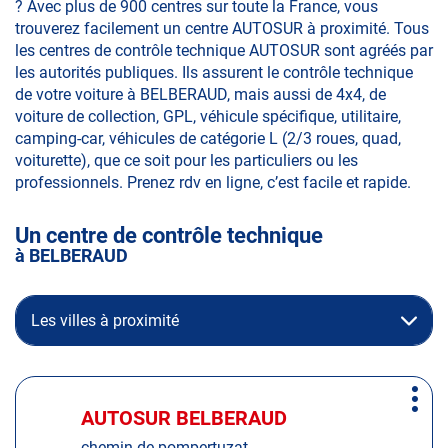
? Avec plus de 900 centres sur toute la France, vous
trouverez facilement un centre AUTOSUR à proximité. Tous
les centres de contrôle technique AUTOSUR sont agréés par
les autorités publiques. Ils assurent le contrôle technique
de votre voiture à BELBERAUD, mais aussi de 4x4, de
voiture de collection, GPL, véhicule spécifique, utilitaire,
camping-car, véhicules de catégorie L (2/3 roues, quad,
voiturette), que ce soit pour les particuliers ou les
professionnels. Prenez rdv en ligne, c’est facile et rapide.
Un centre de contrôle technique
à BELBERAUD
Les villes à proximité
Appuyer
Plus
sur
AUTOSUR BELBERAUD
Centre
d'op
la
:
chemin de pompertuzat