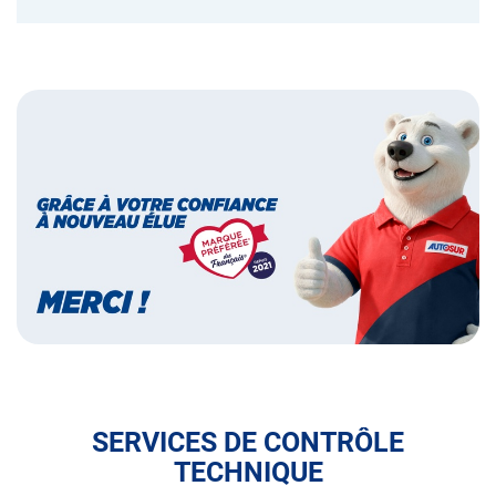
Bannières
Bannière
marque
préférée
des
français
SERVICES DE CONTRÔLE
TECHNIQUE