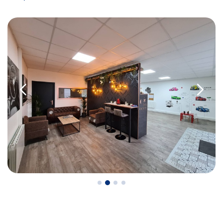
• la contre-visite
• le contrôle pollution
• le contrôle des véhicules hybrides ou électriques
• le contrôle technique des véhicules GPL/Gaz*
• le contrôle de la Catégorie L (moto, scooter, mobylette, 3
roues, quad, voiturette, voiture sans permis)
• le pré-contrôle contrôle technique ou contrôle technique
volontaire / partiel
N’attendez plus pour votre sécurité et faire vérifier votre
véhicule : Prenez RDV dans votre
centre de contrôle
technique.
A très bientôt chez
AUTOSUR CHOLET
.