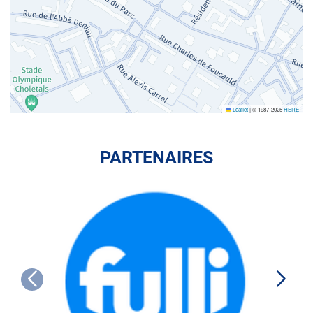
Leaflet
|
© 1987-2025
HERE
PARTENAIRES