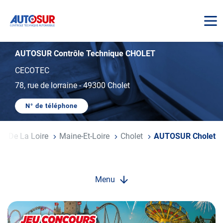
AUTOSUR
AUTOSUR Contrôle Technique CHOLET
CECOTEC
78, rue de lorraine
-
49300 Cholet
N° de téléphone
AFFICHER
LE
NUMÉRO
DE
ys De La Loire
Maine-Et-Loire
Cholet
AUTOSUR Cholet
TÉLÉPHONE
DU
CENTRE
AUTOSUR
CHOLET
Menu
Opération
spéciale