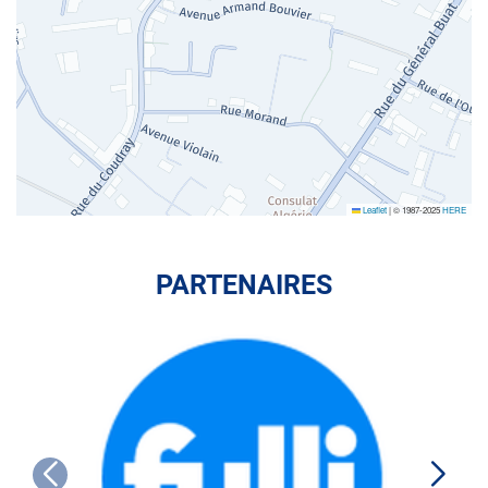
Leaflet
|
© 1987-2025
HERE
PARTENAIRES