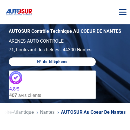
AUTOSUR
AUTOSUR Contrôle Technique AU COEUR DE NANTES
ARENES AUTO CONTROLE
71, boulevard des belges
-
44300 Nantes
N° de téléphone
AFFICHER
LE
NUMÉRO
DE
TÉLÉPHONE
DU
4.8
/5
CENTRE
407
avis clients
AUTOSUR
AU
COEUR
DE
NANTES
Loire-Atlantique
Nantes
AUTOSUR Au Coeur De Nantes