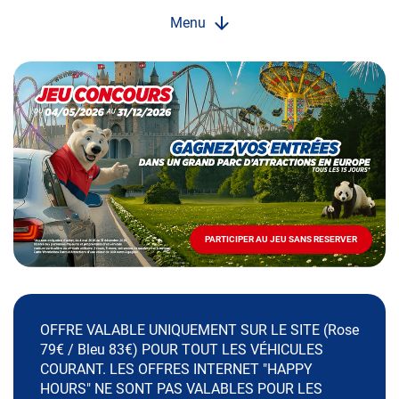
Menu
Opération
spéciale
Mai
-
Décembre
2026
-
Locations
PARTICIPER AU JEU SANS RESERVER
PARTICIPER
AU
JEU
SANS
RESERVER
OFFRE VALABLE UNIQUEMENT SUR LE SITE (Rose
79€ / Bleu 83€) POUR TOUT LES VÉHICULES
COURANT. LES OFFRES INTERNET "HAPPY
HOURS" NE SONT PAS VALABLES POUR LES