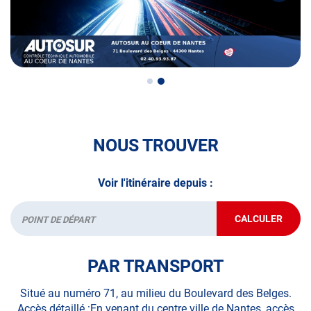
NOUS TROUVER
Voir l'itinéraire depuis :
CALCULER
JUSQU'AU
Départ
POINT
DE
VENTE
PAR TRANSPORT
AUTOSUR
AU
COEUR
Situé au numéro 71, au milieu du Boulevard des Belges.
DE
Accès détaillé :En venant du centre ville de Nantes, accès