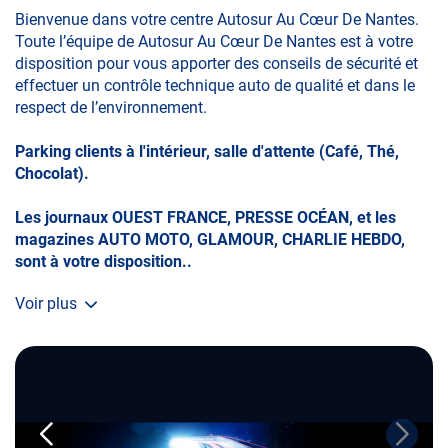
Bienvenue dans votre centre Autosur Au Cœur De Nantes.
Toute l’équipe de Autosur Au Cœur De Nantes est à votre
disposition pour vous apporter des conseils de sécurité et
effectuer un contrôle technique auto de qualité et dans le
respect de l’environnement.
Parking clients à l'intérieur, salle d'attente (Café, Thé,
Chocolat).
Les journaux OUEST FRANCE, PRESSE OCÉAN, et les
magazines AUTO MOTO, GLAMOUR, CHARLIE HEBDO,
sont à votre disposition..
Voir plus
En cas d'annulation ou report moins de 24 heures avant le
rendez-vous, ou de non présentation au rendez-vous, ou de
non présentation du certificat d'immatriculation original, le
remboursement ne peut être exigible.