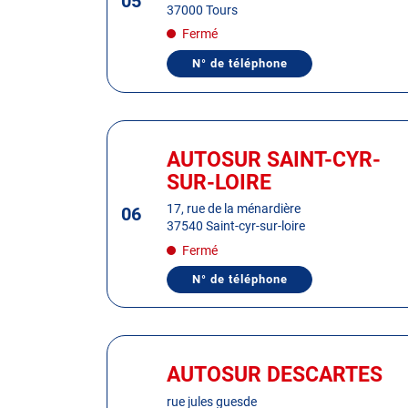
05
37000 Tours
pour
Fermé
obtenir
de
N° de téléphone
AFFICHER
plus
LE
NUMÉRO
amples
DE
informations
TÉLÉPHONE
Appuyer
DU
sur
CENTRE
AUTOSUR SAINT-CYR-
Centre
AUTOSUR
la
:
SUR-LOIRE
TOURS
touche
ENTRÉE
17, rue de la ménardière
06
37540 Saint-cyr-sur-loire
pour
obtenir
Fermé
de
N° de téléphone
AFFICHER
plus
LE
amples
NUMÉRO
DE
informations
TÉLÉPHONE
Appuyer
DU
sur
CENTRE
AUTOSUR DESCARTES
Centre
AUTOSUR
la
:
SAINT-
rue jules guesde
touche