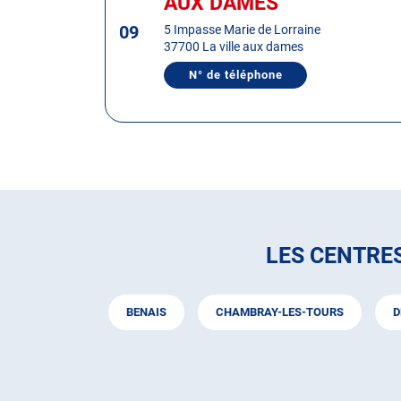
AUX DAMES
touche
09
ENTRÉE
5 Impasse Marie de Lorraine
37700 La ville aux dames
pour
obtenir
N° de téléphone
AFFICHER
de
LE
plus
NUMÉRO
DE
amples
TÉLÉPHONE
informations
DU
CENTRE
AUTOSUR
LA
VILLE
AUX
DAMES
LES CENTRE
BENAIS
CHAMBRAY-LES-TOURS
D