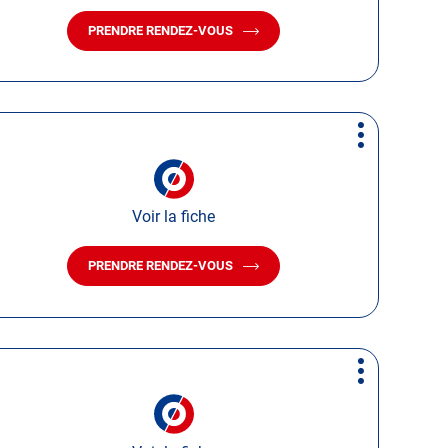
PRENDRE RENDEZ-VOUS
AVEC
LE
CENTRE
AUTOSUR
MONNAIE
Plus
d'options
Voir la fiche
PRENDRE RENDEZ-VOUS
AVEC
LE
CENTRE
AUTOSUR
CHAMBRAY-
LES-
Plus
TOURS
d'options