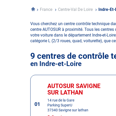
Accueil
France
Centre-Val De Loire
Indre-Et-
Vous cherchez un centre contrôle technique dan
centre AUTOSUR à proximité. Tous les centres d
votre voiture dans le département Indre-et-Loire,
catégorie L (2/3 roues, quad, voiturette), que ce 
9 centres de contrôle 
en Indre-et-Loire
Appuyer
sur
AUTOSUR SAVIGNE
Centre
la
:
SUR LATHAN
touche
ENTRÉE
14 rue de la Gare
01
Parking SuperU
pour
37340 Savigne sur lathan
obtenir