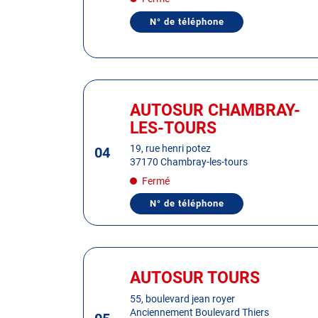
pour
obtenir
N° de téléphone
AFFICHER
de
LE
plus
NUMÉRO
DE
amples
TÉLÉPHONE
informations
DU
Appuyer
CENTRE
AUTOSUR
sur
AUTOSUR CHAMBRAY-
Centre
MONNAIE
la
:
LES-TOURS
touche
ENTRÉE
19, rue henri potez
04
37170 Chambray-les-tours
pour
obtenir
Fermé
de
N° de téléphone
AFFICHER
plus
LE
amples
NUMÉRO
DE
informations
TÉLÉPHONE
Appuyer
DU
sur
CENTRE
AUTOSUR TOURS
Centre
AUTOSUR
la
:
CHAMBRAY-
55, boulevard jean royer
touche
LES-
Anciennement Boulevard Thiers
TOURS
ENTRÉE