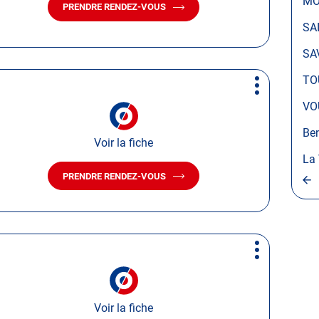
MO
PRENDRE RENDEZ-VOUS
AVEC
LE
SA
CENTRE
AUTOSUR
SA
SAVIGNE
SUR
TO
LATHAN
Plus
d'options
VO
Be
Voir la fiche
La 
PRENDRE RENDEZ-VOUS
AVEC
LE
CENTRE
AUTOSUR
BENAIS
Plus
d'options
Voir la fiche