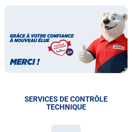
Bannières
Bannière
marque
préférée
des
français
SERVICES DE CONTRÔLE
TECHNIQUE