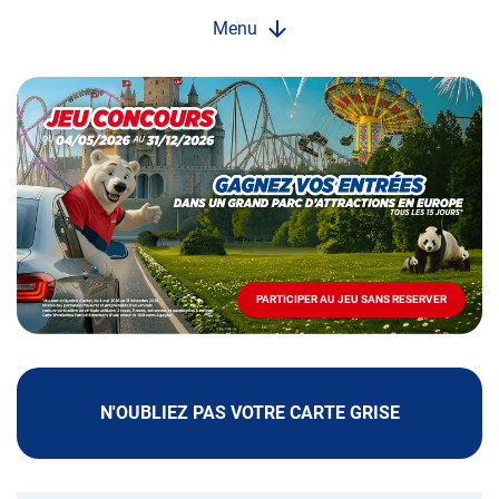
Menu
Opération
spéciale
Mai
-
Décembre
2026
-
Locations
PARTICIPER AU JEU SANS RESERVER
PARTICIPER
AU
JEU
SANS
RESERVER
N'OUBLIEZ PAS VOTRE CARTE GRISE