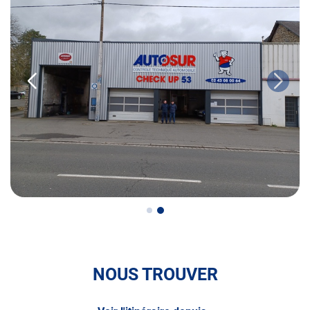
• le contrôle pollution
• le contrôle des véhicules hybrides ou électriques
• le contrôle technique des véhicules GPL/Gaz*
• le contrôle de la Catégorie L (moto, scooter, mobylette, 3
roues, quad, voiturette, voiture sans permis)
• le pré-contrôle contrôle technique ou contrôle technique
volontaire / partiel)
N’attendez plus pour votre sécurité et faire vérifier votre
véhicule : Prenez RDV dans votre
centre de contrôle
technique.
A très bientôt chez
AUTOSUR MAYENNE
.
NOUS TROUVER
*Prestation à vérifier auprès du centre