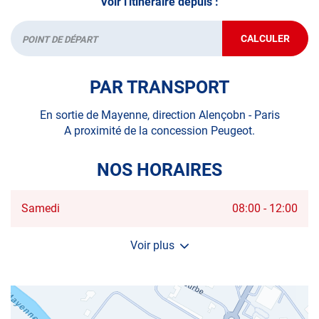
Voir l'itinéraire depuis :
CALCULER
JUSQU'AU
Départ
POINT
DE
VENTE
PAR TRANSPORT
AUTOSUR
MAYENNE
En sortie de Mayenne, direction Alençobn - Paris
A proximité de la concession Peugeot.
NOS HORAIRES
Horaires
Samedi
08:00
-
12:00
d'ouverture
d'aujourd'hui
Voir plus
et
les
horaires
d'ouverture
du