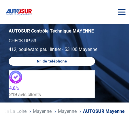
AUTOSUR
AUTOSUR Contrôle Technique MAYENNE
CHECK UP 53
412, boulevard paul lintier
-
53100 Mayenne
N° de téléphone
AFFICHER
LE
NUMÉRO
DE
TÉLÉPHONE
DU
4.8
/5
CENTRE
219
avis clients
AUTOSUR
MAYENNE
s De La Loire
Mayenne
Mayenne
AUTOSUR Mayenne